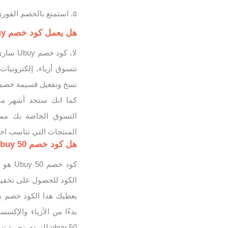
استمتع بالخصم الفوري 
هل يعمل كود خصم Ubuy على الإلكترونيات فقط؟
لا، كو
تتسوق أزياء، إلكتروني
نسخ وتفعيل قسيمة خصم Ubuy
التسوق الخاصة بك ممت
المنتجات التي تناسب اح
هل كود خصم Ubuy 50 أحدث أكواد خصم يوباي؟
كود خ
الكود للحصول على تخفيض
بدءًا من الأزياء والإكسس
ubuy 50 للتمتع بتجربة تسوق رائعة وتوفير مالي كبير.