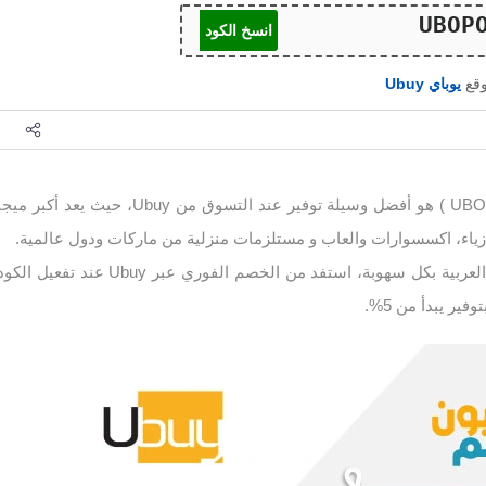
انسخ الكود
وقع
يوباي Ubuy
كود خصم يوباي ( UBOPOZ8 ) هو أفضل وسيلة توفير عند التسوق من Ubuy، حيث يعد أكبر ميج
 أزياء، اكسسوارات والعاب و مستلزمات منزلية من ماركات ودول عالمية.
يتم توصيلها داخل الدول العربية بكل سهوبة، استفد من الخصم الفوري عبر Ubuy عند تفعيل الك
ير يبدأ من 5%.