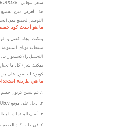
شحن مجاني ( UBOPOZ8 ).
هذا العرض متاح لجميع ا
التوصيل لجميع مدن السعود
ما هو أحدث كود خصم يوب
منتجات يوباي المتنوعة
التجميل والاكسسوارات.
يمكنك شراء كل ما تحتاج
كوبون للحصول على مزيد 
ما هي طريقة استخدام كوبون 
قم بنسخ كوبون خصم يوباي ( UBOPOZ8 ) المقدم 
ادخل على موقع Ubuy وسجّل الدخول، او قم بإنشاء حساب جديد اذا لم يكن لديك.
أضف المنتجات المطلو
في خانة "كود الخصم"،