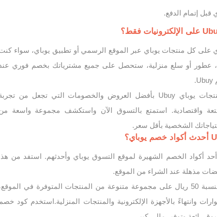
قبل إتمام الدفع.
د خصم Ubuy ساري على كل منتجات يوباي عبر الموقع الرسمي أو تطبيق يوباي، سواء كنت
ات، عطور أو سلع منزلية، ستحصل على جميع مشترياتك بخصم فوري عند
.
كما انك ستجد أشهر منتجات يوباي Ubuy بأفضل العروض والخصومات التي تجعل من تجربة
عة واقتصادية. استمتع بالتسوق الآن واستكشف مجموعة واسعة من
تياجاتك الشخصية بأقل سعر.
صم Ubuy 50 هو أحد أكواد الخصم الشهيرة لموقع التسوق يوباي وأحدثهم. استفد من هذا
ات مذهلة عند الشراء من الموقع.
يعطيك هذا الكود خصم بنسبة 50 ريال على مجموعة متنوعة من المنتجات المتوفرة في الموقع،
وارات وانتهاءً بالأجهزة الإلكترونية والمنتجات المنزلية.استخدم كود خصم