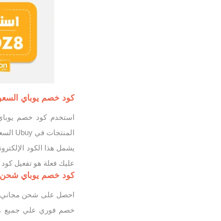
كود خصم يوباي السعودية خصم 5% واكثر 
المنتجات في Ubuy السعودية، دون شروط أو حد أدنى للشراء.
يشمل هذا الكود الإلكترون
عليك فعلة هو تفعيل كود 
كود خصم يوباي شحن مجا
خصم فوري علي جميع مش