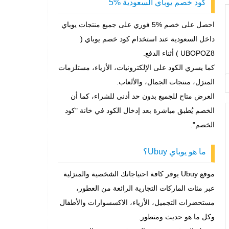
كود خصم يوباي السعودية %5
احصل على خصم %5 فوري على جميع منتجات يوباي
داخل السعودية عند استخدام كود خصم يوباي (
UBOPOZ8 ) أثناء الدفع.
كما يسري الكود على الإلكترونيات، الأزياء، مستلزمات
المنزل، منتجات الجمال، والألعاب.
العرض متاح للجميع بدون حد أدنى للشراء، كما أن
الخصم يُطبق مباشرة بعد إدخال الكود في خانة "كود
الخصم".
ما هو يوباي Ubuy؟
موقع Ubuy يوفر كافة احتياجاتك الشخصية والمنزلية
عبر مئات الماركات التجارية الرائعة من العطور،
مستحضرات التجميل، الأزياء، الاكسسوارات والأطفال
وكل ما هو حديث ومتطور.