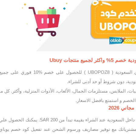
لجميع منتجات Ubuy
استخدم كود خصم يوباي السعودية ( UBOPOZ8 ) للحصول على خصم %10 فوري على جمي
يات، الملابس، مستلزمات الجمال، الألعاب، الأدوات المنزلية، وأكثر. كل ما
الخصم و استمتع بافضل الاسعار.
ني 2026
احصل على شحن مجاني داخل السعودية عند الشراء بقيمة تبدأ من 200 SAR. يمكنك الحصول عل
ترياتك مع توفير مصاريف ورسوم الشحن عند تفعيل كود خصم يوباي