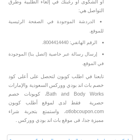
أو الشكوى او رغبتك في إلغاء الطلبية وطرق
التواصل هي:
الدردشة الموجودة في الصفحة الرئيسية
للموقع.
الرقم الهاتفي: 8004414440.
إرسال رسالة عبر خاصية (اتصل بنا) الموجودة
في الموقع.
تابعنا في اطلب كوبون لتحصل على أعلى كود
خصم باث اند بودي ووركس السعودية والإمارات
Bath and Body Works، كوبونات خصم
حصرية فقط لدى لموقع أطلب كوبون
otlobcoupon.com، واستمتع بتجربة شراء
مميزة جدا، فى موقع باث اند بودي ووركس .