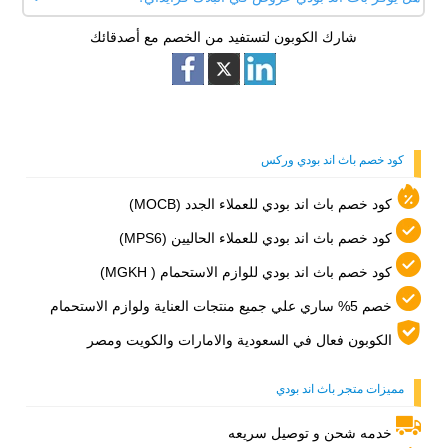
نعم بالفعل بعض منتجات باث اند بودي مدون على العبوة تاريخ
باث اند بودي الفوري.
الصلاحية والفترة التي تكون فيها صالحة للإستخدام بعد الفتح، عليكم
شارك الكوبون لتستفيد من الخصم مع أصدقائك
نعم يوفر باث اند بودي وركس عروض في البلاك فرايداي ونهاية
الالتزام بها لضمان السلامة.
العام يقدم خصومات وتخفيضات خاصة على كثير من منتجاته
الشهيرة. تابع اطلب كوبون لتحصل على خصم إضافي عند استخدام
كود خصم باث اند بودي وركس.
كود خصم باث اند بودي وركس
كود خصم باث اند بودي للعملاء الجدد (MOCB)
كود خصم باث اند بودي للعملاء الحاليين (MPS6)
كود خصم باث اند بودي للوازم الاستحمام (
MGKH)
خصم 5% ساري علي جميع منتجات العناية ولوازم الاستحمام
الكوبون فعال في السعودية والامارات والكويت ومصر
مميزات متجر باث اند بودي
خدمه شحن و توصيل سريعه