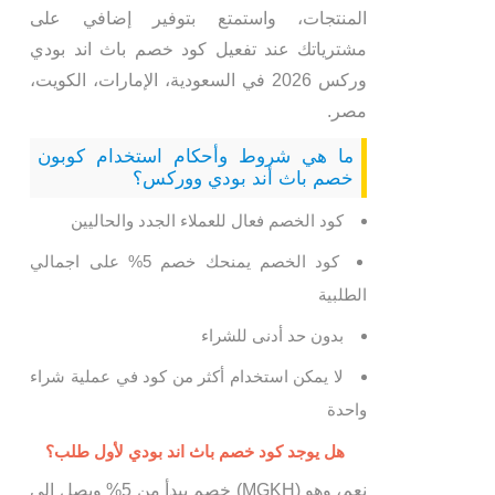
المنتجات، واستمتع بتوفير إضافي على
مشترياتك عند تفعيل كود خصم باث اند بودي
وركس 2026
في السعودية، الإمارات، الكويت،
مصر.
ما هي شروط وأحكام استخدام كوبون
خصم باث أند بودي ووركس؟
كود الخصم فعال للعملاء الجدد والحاليين
كود الخصم يمنحك خصم 5% على اجمالي
الطلبية
بدون حد أدنى للشراء
لا يمكن استخدام أكثر من كود في عملية شراء
واحدة
هل يوجد كود خصم باث اند بودي لأول طلب؟
نعم، وهو (MGKH) خصم يبدأ من 5% ويصل إلى