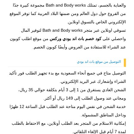
والعناية بالجسم، تمتلك Bath and Body works مجموعة كبيرة جدًا
من الفروع حول دول العالم ومن ضمنها البلاد العربية كما توفر الموقع
الإلكتروني الخاص بالتسوق اونلاين.
تسوقي اونلاين عبر متجر Bath and Body works لتوفير المال
واحصلي على
كود خصم باث اند بودي وركس
من موقع اطلب كوبون
عند الشراء للاستفادة من العروض وأيضًا كوبون الخصم.
التوصيل من موقع باث اند بودي
التوصيل متاح في جميع أنحاء السعودية مع بدء تجهيز الطلب فور تأكيد
الشراء وإشعارك عبر البريد الإلكتروني.
الشحن العادي يستغرق من 1 إلى 3 أيام بتكلفة حوالي 35 ريال،
ومجاني عند وصول الطلب إلى 149 ريال أو أكثر.
خدمة الشحن في نفس اليوم متاحة عند الطلب قبل الساعة 12 ظهرًا
وداخل المناطق المشمولة.
إمكانية الاستلام من المتجر بعد الطلب أونلاين، مع الاحتفاظ بالطلب
لمدة 7 أيام قبل الإلغاء التلقائي.