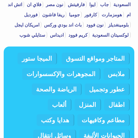
السعودية
جاب
ايوا
فارفيتش
نون مصر
فلاي ان
اتش اند
ام
هومزمارت
كارفور
جوميا
ريفا فاشون
فورديل
بلومينغديلز
نون فوود
باث اند بودي وركس
امريكان ايجل
لوكسيتان السعودية
كريم فوود
اديداس
ستايلي شوب
المتاجر ومواقع التسوق
الميجا ستور
ملابس
المجوهرات والإكسسوارات
عطور وتجميل
الرياضة والصحة
اطفال
المنزل
ألعاب
مطاعم وكافيهات
هدايا وكتب
الحيوانات الأليفة
وسائل انتقال