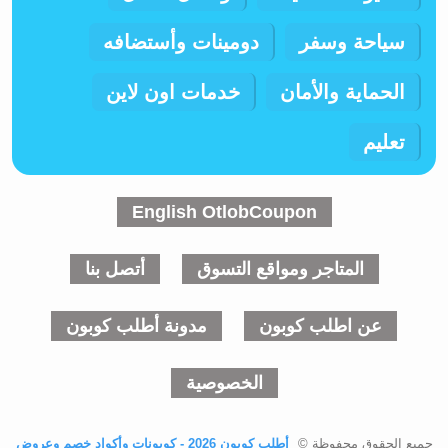
سياحة وسفر
دومينات وأستضافه
الحماية والأمان
خدمات اون لاين
تعليم
English OtlobCoupon
المتاجر ومواقع التسوق
أتصل بنا
عن اطلب كوبون
مدونة أطلب كوبون
الخصوصية
جميع الحقوق محفوظة ©
أطلب كوبون 2026 - كوبونات وأكواد خصم وعروض