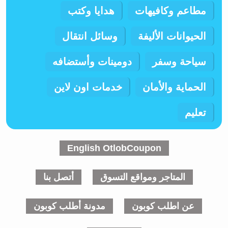
مطاعم وكافيهات
هدايا وكتب
الحيوانات الأليفة
وسائل انتقال
سياحة وسفر
دومينات وأستضافه
الحماية والأمان
خدمات اون لاين
تعليم
English OtlobCoupon
المتاجر ومواقع التسوق
أتصل بنا
عن اطلب كوبون
مدونة أطلب كوبون