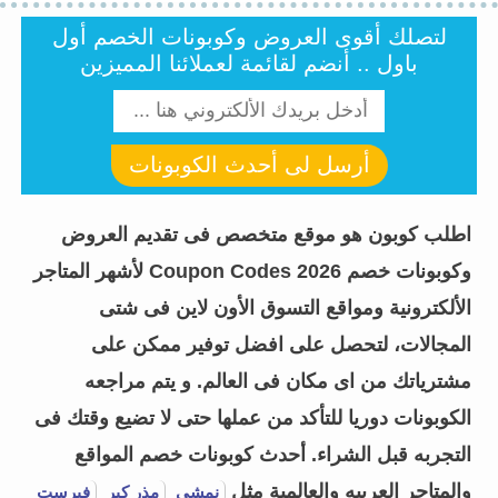
لتصلك أقوى العروض وكوبونات الخصم أول
باول .. أنضم لقائمة لعملائنا المميزين
أرسل لى أحدث الكوبونات
اطلب كوبون هو موقع متخصص فى تقديم العروض
وكوبونات خصم Coupon Codes 2026 لأشهر المتاجر
الألكترونية ومواقع التسوق الأون لاين فى شتى
المجالات، لتحصل على افضل توفير ممكن على
مشترياتك من اى مكان فى العالم. و يتم مراجعه
الكوبونات دوريا للتأكد من عملها حتى لا تضيع وقتك فى
التجربه قبل الشراء.
أحدث كوبونات خصم المواقع
والمتاجر العربيه والعالمية مثل
نمشي
مذر كير
فيرست