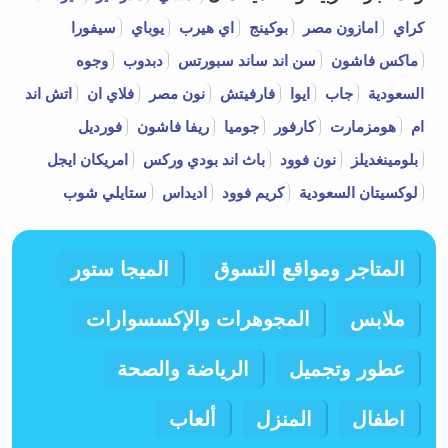
كراي
امازون مصر
بوكينج
اي هيرب
يوباي
سيفورا
ماكس فاشون
سن اند ساند سبورتس
دبدوب
وجوه
السعودية
جاب
ايوا
فارفيتش
نون مصر
فلاي ان
اتش اند
ام
هومزمارت
كارفور
جوميا
ريفا فاشون
فورديل
بلومينغديلز
نون فوود
باث اند بودي وركس
امريكان ايجل
لوكسيتان السعودية
كريم فوود
اديداس
ستايلي شوب
المتاجر ومواقع التسوق
الميجا ستور
ملابس
المجوهرات والإكسسوارات
عطور وتجميل
الرياضة والصحة
اطفال
المنزل
ألعاب