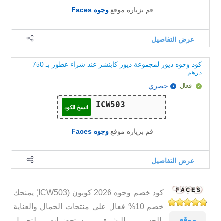
قم بزياره موقع
وجوه Faces
عرض التفاصيل
كود وجوه ديور لمجموعة ديور كابتشر عند شراء عطور بـ 750
درهم
فعال
حصري
انسخ الكود
قم بزياره موقع
وجوه Faces
عرض التفاصيل
كود خصم وجوه 2026 كوبون (ICW503) يمنحك
خصم 10% فعال على منتجات الجمال والعناية
موقع
بالجسم والبشرة ومستحضرات التجميل