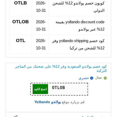
OTLB
كوبون خصم يولاندو 12% للشحن
2026-
الدولي
10-31
OTLOB
yollando discount code بقيمة
2026-
12% عبر يولاندو
10-31
OTL
كود خصم yollando shipping وفر
2026-
12% للشحن من تركيا
10-31
كود خصم يولاندو السعودية وفر 12% على شحنتك من المتاجر
التركية
فعال
حصري
انسخ الكود
قم بزياره موقع
يولاندو Yollando