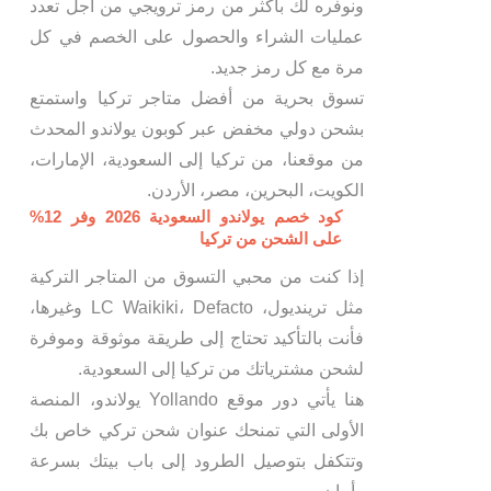
ونوفره لك بأكثر من رمز ترويجي من أجل تعدد
عمليات الشراء والحصول على الخصم في كل
مرة مع كل رمز جديد.
تسوق بحرية من أفضل متاجر تركيا واستمتع
بشحن دولي مخفض عبر كوبون يولاندو المحدث
من موقعنا، من تركيا إلى السعودية، الإمارات،
الكويت، البحرين، مصر، الأردن.
كود خصم يولاندو السعودية 2026 وفر 12%
على الشحن من تركيا
إذا كنت من محبي التسوق من المتاجر التركية
مثل ترينديول، LC Waikiki، Defacto وغيرها،
فأنت بالتأكيد تحتاج إلى طريقة موثوقة وموفرة
لشحن مشترياتك من تركيا إلى السعودية.
هنا يأتي دور موقع Yollando يولاندو، المنصة
الأولى التي تمنحك عنوان شحن تركي خاص بك
وتتكفل بتوصيل الطرود إلى باب بيتك بسرعة