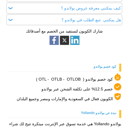
ويمنحك خصم 12% على تكلفة الشحن من تركيا مباشرة إلى باب
كيف يمكنني معرفة عروض يولاندو ؟
تأكد ان الكوبون الذي اخترته يعمل داخل دولتك ، ولا تستخدم رمز
منزلك.
الكود اكثر من مرة، إذا استمرت المشكلة؛ فننصحك بالتواصل مع
هل يمكنني تتبع الطلب في يولاندو ؟
عليك ان تطلع علي عروض يولاندو باستمرار علي موقعنا اطلب
خدمة العملاء عبر الهاتف على الرقم: +90 216 343 35 72.
كوبون لتجد افضل العروض وتحصل علي خصومات كبيرة عند
شارك الكوبون لتستفيد من الخصم مع أصدقائك
نعم، تستطيع تتبع الطلب من خلال حسابك واختيار تتبع الطلب .
استخدامك كوبون الخصم ( OTLOB)، وستجد الكوبونات محدثة
بشكل مستمر.
كود خصم يولاندو
كود خصم يولاندو (
OTLOB )
OTLB -
OTL -
خصم 12.5% على تكلفة الشحن عبر يولاندو
الكوبون فعال في السعودية والإمارات ومصر وجميع البلدان
نبذة عن يولاندو Yollando
يولاندو Yollando هي خدمة تسوق عبر الإنترنت مبتكرة تتيح لك شراء