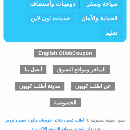
سياحة وسفر
دومينات وأستضافه
الحماية والأمان
خدمات اون لاين
تعليم
English OtlobCoupon
المتاجر ومواقع التسوق
أتصل بنا
عن اطلب كوبون
مدونة أطلب كوبون
الخصوصية
جميع الحقوق محفوظة ©
أطلب كوبون 2026 - كوبونات وأكواد خصم وعروض
تخفيضات المتاجر ومواقع التسوق الالكترونية