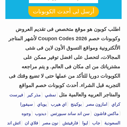
أرسل لى أحدث الكوبونات
اطلب كوبون هو موقع متخصص فى تقديم العروض
وكوبونات خصم Coupon Codes 2026 لأشهر المتاجر
الألكترونية ومواقع التسوق الأون لاين فى شتى
المجالات، لتحصل على افضل توفير ممكن على
مشترياتك من اى مكان فى العالم. و يتم مراجعه
الكوبونات دوريا للتأكد من عملها حتى لا تضيع وقتك فى
التجربه قبل الشراء.
أحدث كوبونات خصم المواقع
والمتاجر العربيه والعالمية مثل
نمشي
مذر كير
فيرست
كراي
امازون مصر
بوكينج
اي هيرب
يوباي
سيفورا
ماكس فاشون
سن اند ساند سبورتس
دبدوب
وجوه
السعودية
جاب
ايوا
فارفيتش
نون مصر
فلاي ان
اتش اند