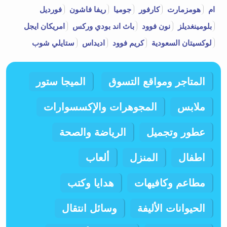
ام
هومزمارت
كارفور
جوميا
ريفا فاشون
فورديل
بلومينغديلز
نون فوود
باث اند بودي وركس
امريكان ايجل
لوكسيتان السعودية
كريم فوود
اديداس
ستايلي شوب
المتاجر ومواقع التسوق
الميجا ستور
ملابس
المجوهرات والإكسسوارات
عطور وتجميل
الرياضة والصحة
اطفال
المنزل
ألعاب
مطاعم وكافيهات
هدايا وكتب
الحيوانات الأليفة
وسائل انتقال