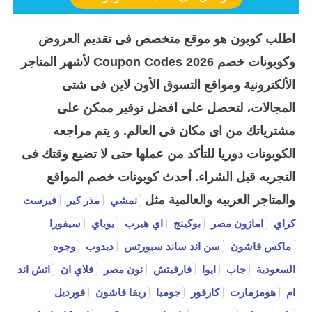
اطلب كوبون هو موقع متخصص فى تقديم العروض
وكوبونات خصم Coupon Codes 2026 لأشهر المتاجر
الألكترونية ومواقع التسوق الأون لاين فى شتى
المجالات، لتحصل على افضل توفير ممكن على
مشترياتك من اى مكان فى العالم. و يتم مراجعه
الكوبونات دوريا للتأكد من عملها حتى لا تضيع وقتك فى
التجربه قبل الشراء.
أحدث كوبونات خصم المواقع
والمتاجر العربيه والعالمية مثل
نمشي
مذر كير
فيرست
كراي
امازون مصر
بوكينج
اي هيرب
يوباي
سيفورا
ماكس فاشون
سن اند ساند سبورتس
دبدوب
وجوه
السعودية
جاب
ايوا
فارفيتش
نون مصر
فلاي ان
اتش اند
ام
هومزمارت
كارفور
جوميا
ريفا فاشون
فورديل