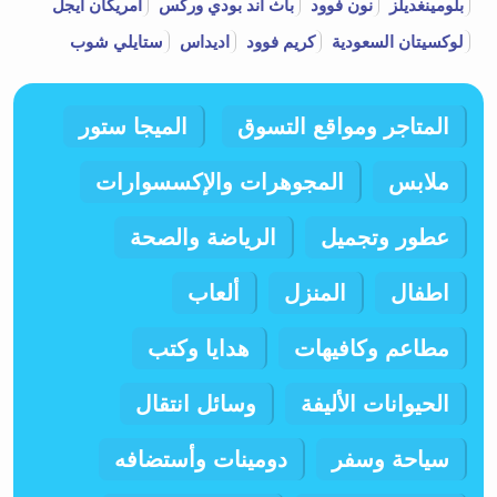
بلومينغديلز
نون فوود
باث اند بودي وركس
امريكان ايجل
لوكسيتان السعودية
كريم فوود
اديداس
ستايلي شوب
المتاجر ومواقع التسوق
الميجا ستور
ملابس
المجوهرات والإكسسوارات
عطور وتجميل
الرياضة والصحة
اطفال
المنزل
ألعاب
مطاعم وكافيهات
هدايا وكتب
الحيوانات الأليفة
وسائل انتقال
سياحة وسفر
دومينات وأستضافه