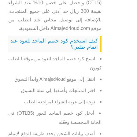
(OTL5) واحصل على خصم 10% عند الشراء
بقيمة 300 ريال حد أدنى على جميع المنتجات،
بالإضافة إلى توصيل مجاني عند الطلب من
موقع Almajed4oud.com داخل السعودية.
كيف استخدم كود خصم الماجد للعود عند
اتمام طلبي؟
انسخ كود خصم الماجد للعود من موقعنا اطلب
كوبون
انتقل إلى موقع Almajed4oud وابدأ التسوق
اختر المنتجات وأضفها إلى سلة التسوق
توجه إلى عربة الشراء لمراجعة الطلب
أدخل كود خصم الماجد للعور (OTLB5) في
الخانة المخصصة وفعّله
أضف بيانات الشحن وحدد طريقة الدفع لإتمام