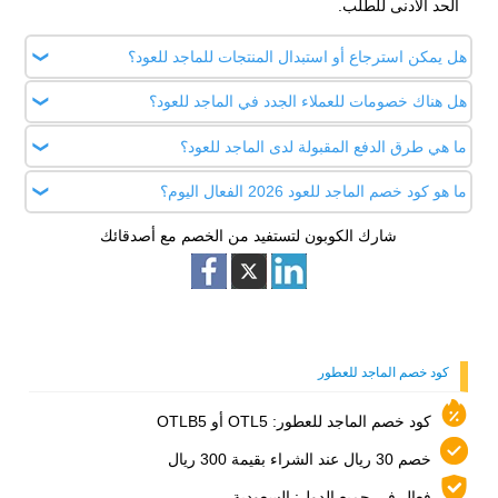
الحد الأدنى للطلب.
هل يمكن استرجاع أو استبدال المنتجات للماجد للعود؟
هل هناك خصومات للعملاء الجدد في الماجد للعود؟
نعم، يمكن إرجاع المنتجات خلال 7 أيام من الاستلام بشرط أن
تكون غير مفتوحة وبحالتهـا الأصلية، مع تقديم الفاتورة. لا تشمل
ما هي طرق الدفع المقبولة لدى الماجد للعود؟
نعم، يمكن للعملاء الجدد استخدام كود خصم أول طلب للحصول
الطلبات الدولية.
على تخفيض يصل حتى 10% على العطور المختارة.
ما هو كود خصم الماجد للعود 2026 الفعال اليوم؟
الدفع بالبطاقات الائتمانية مثل Visa وMasterCard، الدفع عبر
Apple Pay، الدفع عند الاستلام (Cash on Delivery)، الدفع
شارك الكوبون لتستفيد من الخصم مع أصدقائك
كود خصم الماجد للعود 2026 هو (OTL5) لتخفيض بقيمة 10%
الإلكتروني من خلال التطبيق أو الموقع
يشمل العطور والعود والبخور والزيوت العطرية ومعطرات الجو
وغيرها من المنتجات.
كود خصم الماجد للعطور
كود خصم الماجد للعطور: OTL5 أو OTLB5
خصم 30 ريال عند الشراء بقيمة 300 ريال
فعال في جميع الدول: السعودية