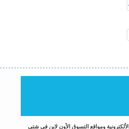
 العروض وكوبونات خصم Coupon Codes 2026 لأشهر المتاجر الألكترونية ومواقع التسوق الأون لاين فى شتى