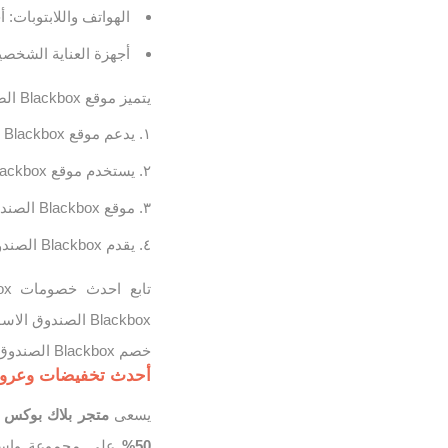
الهواتف واللابتوبات: 
أجهزة العناية الشخصي
يتميز موقع Blackbox الصندوق الاسود بكثير من الامتيازات منها
يدعم موقع Blackbox الصندوق الاسود اللغة الانجلزية و اللفة العربية .
يستخدم موقع Blackbox الصندوق الاسود مربع البحث ليسهل ايجاد المنتج الذى تريده .
موقع Blackbox الصندوق الاسود منظم و واضح و يعرض كل المنتجات .
يقدم Blackbox الصندوق الاسود مستوى عالى من الجودة و الكفائة المهنية .
خصم Blackbox الصندوق الاسود الصحيحه و المجربه من اطلب كوبون.
أحدث تخفيضات وعروض مت
يسعى
متجر بلاك بوكس
د
50%
على مجموعة واسعة 