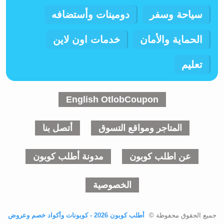
سياحة وسفر
دومينات وأستضافه
الحماية والأمان
خدمات اون لاين
تعليم
English OtlobCoupon
المتاجر ومواقع التسوق
أتصل بنا
عن اطلب كوبون
مدونة أطلب كوبون
الخصوصية
جميع الحقوق محفوظة ©
أطلب كوبون 2026 - كوبونات وأكواد خصم وعروض