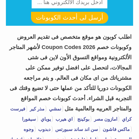
أرسل لى أحدث الكوبونات
اطلب كوبون هو موقع متخصص فى تقديم العروض
وكوبونات خصم Coupon Codes 2026 لأشهر المتاجر
الألكترونية ومواقع التسوق الأون لاين فى شتى
المجالات، لتحصل على افضل توفير ممكن على
مشترياتك من اى مكان فى العالم. و يتم مراجعه
الكوبونات دوريا للتأكد من عملها حتى لا تضيع وقتك فى
التجربه قبل الشراء.
أحدث كوبونات خصم المواقع
والمتاجر العربيه والعالمية مثل
نمشي
مذر كير
فيرست
كراي
امازون مصر
بوكينج
اي هيرب
يوباي
سيفورا
ماكس فاشون
سن اند ساند سبورتس
دبدوب
وجوه