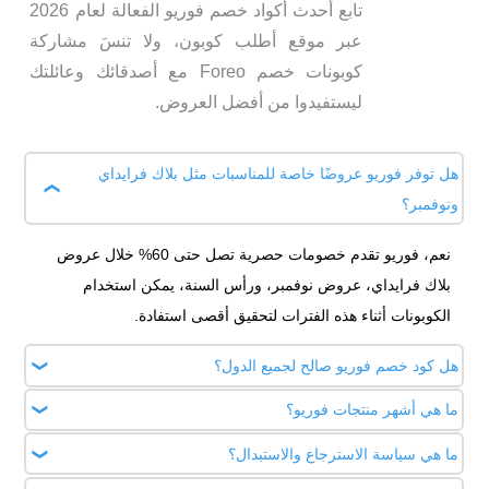
تابع أحدث أكواد خصم فوريو الفعالة لعام 2026
عبر موقع أطلب كوبون، ولا تنسَ مشاركة
كوبونات خصم Foreo مع أصدقائك وعائلتك
ليستفيدوا من أفضل العروض.
هل توفر فوريو عروضًا خاصة للمناسبات مثل بلاك فرايداي
ونوفمبر؟
نعم، فوريو تقدم خصومات حصرية تصل حتى 60% خلال عروض
بلاك فرايداي، عروض نوفمبر، ورأس السنة، يمكن استخدام
الكوبونات أثناء هذه الفترات لتحقيق أقصى استفادة.
هل كود خصم فوريو صالح لجميع الدول؟
ما هي أشهر منتجات فوريو؟
معظم أكواد الخصم صالحة للطلب أونلاين إلى السعودية، الإمارات،
والكويت، ولكن ننصحك بالتأكد من الشروط حسب بلد الشحن قبل
ما هي سياسة الاسترجاع والاستبدال؟
تتنوع منتجات فوريو بين أجهزة تنظيف الوجه LUNA، و أجهزة شد
إتمام عملية الدفع.