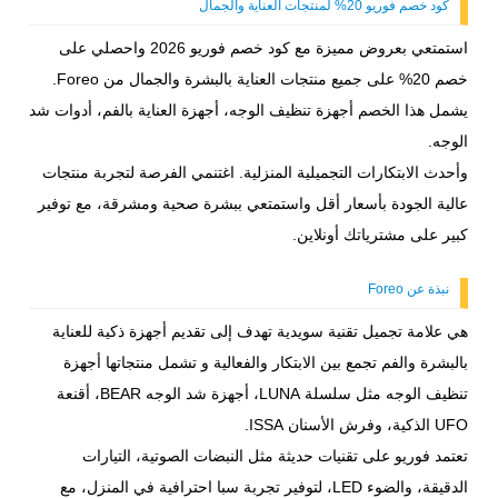
كود خصم فوريو 20% لمنتجات العناية والجمال
استمتعي بعروض مميزة مع كود خصم فوريو 2026 واحصلي على
خصم 20% على جميع منتجات العناية بالبشرة والجمال من Foreo.
يشمل هذا الخصم أجهزة تنظيف الوجه، أجهزة العناية بالفم، أدوات شد
الوجه.
وأحدث الابتكارات التجميلية المنزلية. اغتنمي الفرصة لتجربة منتجات
عالية الجودة بأسعار أقل واستمتعي ببشرة صحية ومشرقة، مع توفير
كبير على مشترياتك أونلاين.
نبذة عن Foreo
هي علامة تجميل تقنية سويدية تهدف إلى تقديم أجهزة ذكية للعناية
بالبشرة والفم تجمع بين الابتكار والفعالية و تشمل منتجاتها أجهزة
تنظيف الوجه مثل سلسلة LUNA، أجهزة شد الوجه BEAR، أقنعة
UFO الذكية، وفرش الأسنان ISSA.
تعتمد فوريو على تقنيات حديثة مثل النبضات الصوتية، التيارات
الدقيقة، والضوء LED، لتوفير تجربة سبا احترافية في المنزل، مع