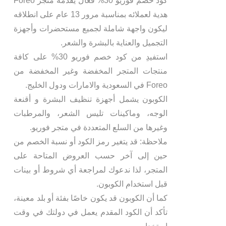
كود خصم فوريو 30% فعال يقدمه متجر Foreo
هدية لعملائه بمناسبة مرور 13 عام على انطلاقه
ليكون واجهة شاملة لجميع مستحضرات وأجهزة
التجميل والعناية بالبشرة والشعر.
استفيدِ من كود خصم فوريو 30% على كافة
منتجات المتجر المخفضة وغير المخفضة من
Foreo في السعودية والامارات ودول الخليج.
الكوبون يشمل أجهزة تنظيف البشرة و أقنعة
الوجه، وماكينات تليس الشعر، والمرطبات
وغيرها من السلع المتعددة في متجر فوريو.
ملاحظة: قد يتغير رمز الكود أو نسبة الخصم من
حين إلى آخر حسب العروض المتاحة على
المتجر، لذا ندعوك لمراجعة أي شروط أو بينات
قبل استخدام الكوبون.
كما أن الكوبون قد يكون خاصًا بفئة أو بلد معينة،
تأكد أن الكود المقدم يعمل في دولتك في وقت