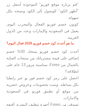
"قم بزياره موقع فوريو" الموجودة أسفل زر
"أظهر الكود" للوصول إلى الكود ونسخه بكل
سهولة.
كوبون خصم فوريو الفعال والمجرب اليوم،
يعمل في السعودية والإمارات وعدد من الدول
العربية.
ما هو أحدث كود خصم فوريو 2026 فعال اليوم؟
أحدث كود خصم فوريو يمنحك 30% خصم
إضافي على قيمة مشترياتك من منتجات العناية
بالجمال من Foreo، بمناسبة مرور 13 عام على
انطلاقه؟
احصلِ على رمز كود خصم فور يو عبر رابطنا
بكل بساطة، وتمت بخصومات وعروض حصرية
من موقع أو تطبيق فوريو في السعودية
والامارات.
تسوقي من Foreo أجهزة تنظيف البشرة، أقنعة