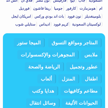
السعودية
جاب
ايوا
فارفيتش
نون مصر
فلاي ان
اتش اند
ام
هومزمارت
كارفور
جوميا
ريفا فاشون
فورديل
بلومينغديلز
نون فوود
باث اند بودي وركس
امريكان ايجل
لوكسيتان السعودية
كريم فوود
اديداس
ستايلي شوب
المتاجر ومواقع التسوق
الميجا ستور
ملابس
المجوهرات والإكسسوارات
عطور وتجميل
الرياضة والصحة
اطفال
المنزل
ألعاب
مطاعم وكافيهات
هدايا وكتب
الحيوانات الأليفة
وسائل انتقال