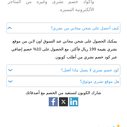
وأكواد خصم نشرى وغيره من المتاجر
الألكترونية المميزه.
كيف أحصل على شحن مجاني من نشري؟
يمكنك الحصول على شحن مجاني عند التسوق اون لاين من موقع
نشري بقيمة 199 ريال فأكثر، مع الحصول على 10% خصم إضافي
عبر كود خصم نشري من أطلب كوبون.
كود خصم نشري لا يعمل ماذا أفعل؟
هل موقع نشري موثوق؟
تأكد من صلاحية الكوبون قبل النسخ، وإذا واجهتك أي مشكلة في
تطبيقه يمكنك الرجوع إلى خدمة عملاء نشري المتاحة على مدار
شارك الكوبون لتستفيد من الخصم مع أصدقائك
بالطبع موقع نشري موثوق 100% حيث يعتبر من أشهر مواقع
الساعة.
التسوق الالكتروني في عالم مستحضرات التجميل والعناية بالبشرة
والشعر في السعودية.