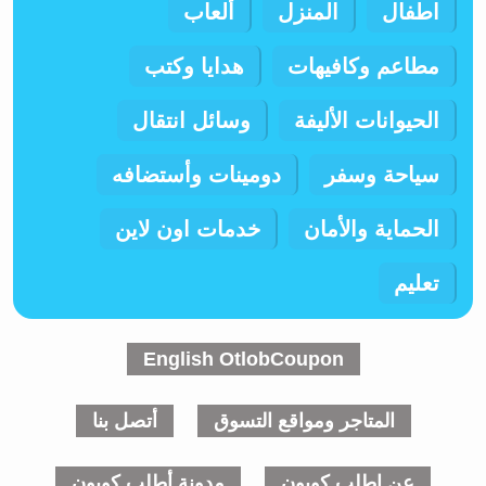
اطفال
المنزل
ألعاب
مطاعم وكافيهات
هدايا وكتب
الحيوانات الأليفة
وسائل انتقال
سياحة وسفر
دومينات وأستضافه
الحماية والأمان
خدمات اون لاين
تعليم
English OtlobCoupon
المتاجر ومواقع التسوق
أتصل بنا
عن اطلب كوبون
مدونة أطلب كوبون