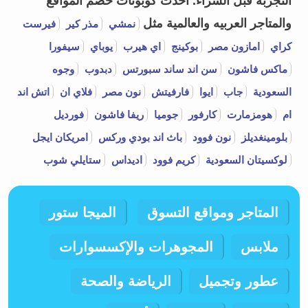
التجربه قبل الشراء.
أحدث كوبونات خصم المواقع
والمتاجر العربيه والعالمية مثل
نمشي
مذر كير
فيرست
كراي
امازون مصر
بوكينج
اي هيرب
يوباي
سيفورا
ماكس فاشون
سن اند ساند سبورتس
دبدوب
وجوه
السعودية
جاب
ايوا
فارفيتش
نون مصر
فلاي ان
اتش اند
ام
هومزمارت
كارفور
جوميا
ريفا فاشون
فورديل
بلومينغديلز
نون فوود
باث اند بودي وركس
امريكان ايجل
لوكسيتان السعودية
كريم فوود
اديداس
ستايلي شوب
المتاجر ومواقع التسوق
الميجا ستور
ملابس
المجوهرات والإكسسوارات
عطور وتجميل
الرياضة والصحة