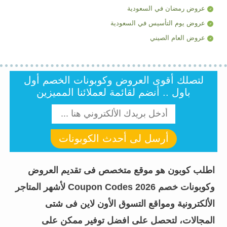
عروض رمضان في السعودية
عروض يوم التأسيس في السعودية
عروض العام الصيني
لتصلك أقوى العروض وكوبونات الخصم أول
باول .. أنضم لقائمة لعملائنا المميزين
أرسل لى أحدث الكوبونات
اطلب كوبون هو موقع متخصص فى تقديم العروض
وكوبونات خصم Coupon Codes 2026 لأشهر المتاجر
الألكترونية ومواقع التسوق الأون لاين فى شتى
المجالات، لتحصل على افضل توفير ممكن على