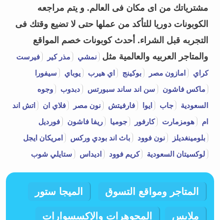
مشترياتك من اى مكان فى العالم. و يتم مراجعه
الكوبونات دوريا للتأكد من عملها حتى لا تضيع وقتك فى
التجربه قبل الشراء.
أحدث كوبونات خصم المواقع
والمتاجر العربيه والعالمية مثل
نمشي
مذر كير
فيرست
كراي
امازون مصر
بوكينج
اي هيرب
يوباي
سيفورا
ماكس فاشون
سن اند ساند سبورتس
دبدوب
وجوه
السعودية
جاب
ايوا
فارفيتش
نون مصر
فلاي ان
اتش اند
ام
هومزمارت
كارفور
جوميا
ريفا فاشون
فورديل
بلومينغديلز
نون فوود
باث اند بودي وركس
امريكان ايجل
لوكسيتان السعودية
كريم فوود
اديداس
ستايلي شوب
المتاجر ومواقع التسوق
الميجا ستور
ملابس
المجوهرات والإكسسوارات