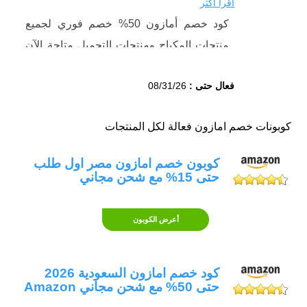
اقرأ أكثر
كود خصم أمازون 50% خصم فوري لجميع
منتجات المكياج ومنتجات التجميل متاحة الآن
في موقع أمازون مصر وتشمل تلك العروض
فعال حتى :
08/31/26
منتجات مختلفة ومتنوعة مثل (مستحضرات
التجميل، منتجات العناية بالبشرة، الفرش
كوبونات خصم امازون فعالة لكل المنتجات
وأدوات الجمال، أجهزة العناية الشخصية،
العطور) .
كوبون خصم امازون مصر اول طلب
كود خصم امازون 50% لمنتجات المكياج
حتى 15% مع شحن مجاني
والعناية فعال اليوم
استخدمي كود خصم أمازون مصر لمنتجات
أعرض الكوبون
التجميل و المكياج لتحصلي على نسبة خصم
إضافية 50% مع عروض أمازون مصر على
منتجات البشرة الضرورية التي تمنحك بشرة
كود خصم امازون السعودية 2026
حتى 50% مع شحن مجاني Amazon
صحية بأقل تكلفة.