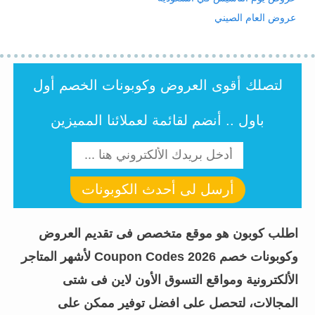
عروض العام الصيني
لتصلك أقوى العروض وكوبونات الخصم أول
باول .. أنضم لقائمة لعملائنا المميزين
أرسل لى أحدث الكوبونات
اطلب كوبون هو موقع متخصص فى تقديم العروض
وكوبونات خصم Coupon Codes 2026 لأشهر المتاجر
الألكترونية ومواقع التسوق الأون لاين فى شتى
المجالات، لتحصل على افضل توفير ممكن على