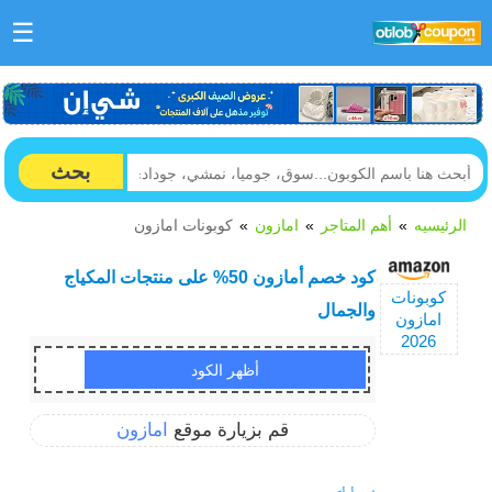
☰
بحث
الرئيسيه
أهم المتاجر
امازون
كوبونات امازون
كود خصم أمازون 50% على منتجات المكياج
كوبونات
والجمال
امازون
2026
EG150
انسخ الكود
قم بزيارة موقع
امازون