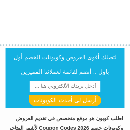
لتصلك أقوى العروض وكوبونات الخصم أول
باول .. أنضم لقائمة لعملائنا المميزين
أرسل لى أحدث الكوبونات
اطلب كوبون هو موقع متخصص فى تقديم العروض
وكوبونات خصم Coupon Codes 2026 لأشهر المتاجر