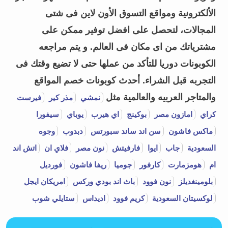
الألكترونية ومواقع التسوق الأون لاين فى شتى
المجالات، لتحصل على افضل توفير ممكن على
مشترياتك من اى مكان فى العالم. و يتم مراجعه
الكوبونات دوريا للتأكد من عملها حتى لا تضيع وقتك فى
التجربه قبل الشراء.
أحدث كوبونات خصم المواقع
والمتاجر العربيه والعالمية مثل
نمشي
مذر كير
فيرست
كراي
امازون مصر
بوكينج
اي هيرب
يوباي
سيفورا
ماكس فاشون
سن اند ساند سبورتس
دبدوب
وجوه
السعودية
جاب
ايوا
فارفيتش
نون مصر
فلاي ان
اتش اند
ام
هومزمارت
كارفور
جوميا
ريفا فاشون
فورديل
بلومينغديلز
نون فوود
باث اند بودي وركس
امريكان ايجل
لوكسيتان السعودية
كريم فوود
اديداس
ستايلي شوب