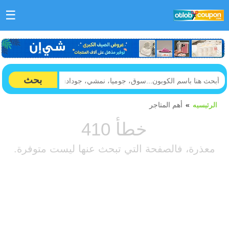
☰
بحث
الرئيسيه
أهم المتاجر
خطأ 410
معذرة، فالصفحة التي تبحث عنها ليست متوفرة.