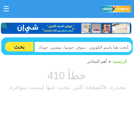
☰
بحث
الرئيسيه
أهم المتاجر
خطأ 410
معذرة، فالصفحة التي تبحث عنها ليست متوفرة.