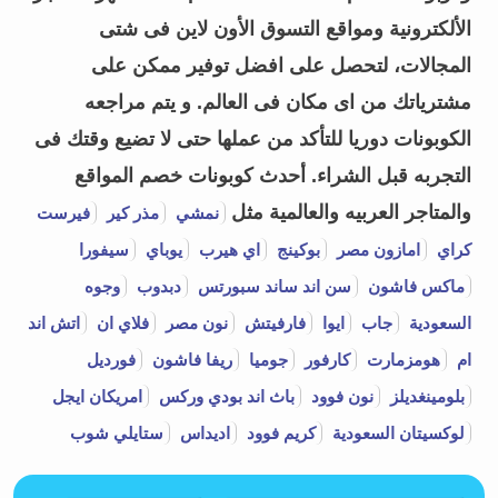
الألكترونية ومواقع التسوق الأون لاين فى شتى
المجالات، لتحصل على افضل توفير ممكن على
مشترياتك من اى مكان فى العالم. و يتم مراجعه
الكوبونات دوريا للتأكد من عملها حتى لا تضيع وقتك فى
التجربه قبل الشراء.
أحدث كوبونات خصم المواقع
والمتاجر العربيه والعالمية مثل
نمشي
مذر كير
فيرست
كراي
امازون مصر
بوكينج
اي هيرب
يوباي
سيفورا
ماكس فاشون
سن اند ساند سبورتس
دبدوب
وجوه
السعودية
جاب
ايوا
فارفيتش
نون مصر
فلاي ان
اتش اند
ام
هومزمارت
كارفور
جوميا
ريفا فاشون
فورديل
بلومينغديلز
نون فوود
باث اند بودي وركس
امريكان ايجل
لوكسيتان السعودية
كريم فوود
اديداس
ستايلي شوب