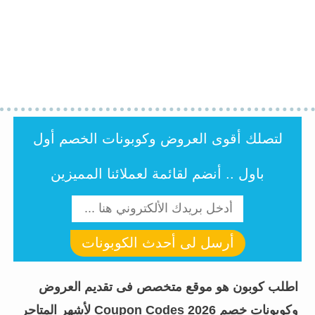
لتصلك أقوى العروض وكوبونات الخصم أول
باول .. أنضم لقائمة لعملائنا المميزين
أرسل لى أحدث الكوبونات
اطلب كوبون هو موقع متخصص فى تقديم العروض
وكوبونات خصم Coupon Codes 2026 لأشهر المتاجر