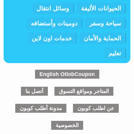
الحيوانات الأليفة
وسائل انتقال
سياحة وسفر
دومينات وأستضافه
الحماية والأمان
خدمات اون لاين
تعليم
English OtlobCoupon
المتاجر ومواقع التسوق
أتصل بنا
عن اطلب كوبون
مدونة أطلب كوبون
الخصوصية