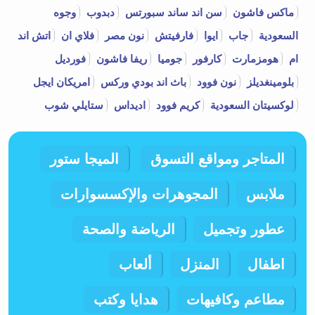
القسائم المتاحة عبر موقعنا اطلب كوبون
ماكس فاشون
سن اند ساند سبورتس
دبدوب
وجوه
Otlob Coupon واستخدامها في تجربة التسوق
السعودية
جاب
ايوا
فارفيتش
نون مصر
فلاي ان
اتش اند
القادمة لكي تستمتع بالتوفير والجودة في آن
ام
هومزمارت
كارفور
جوميا
ريفا فاشون
فورديل
واحد.
بلومينغديلز
نون فوود
باث اند بودي وركس
امريكان ايجل
لوكسيتان السعودية
كريم فوود
اديداس
ستايلي شوب
المتاجر ومواقع التسوق
الميجا ستور
ملابس
المجوهرات والإكسسوارات
عطور وتجميل
الرياضة والصحة
اطفال
المنزل
ألعاب
مطاعم وكافيهات
هدايا وكتب