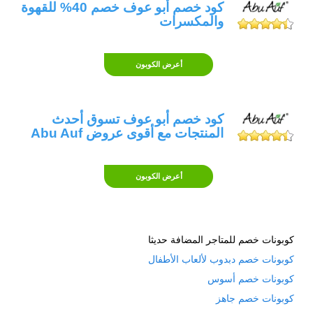
كود خصم أبو عوف خصم 40% للقهوة
استخدامه أثناء التسوق من متجر أبو عوف
والمكسرات
الإلكتروني. ببساطة، بمجرد العثور على قسيمة
مناسبة للطلب الخاص بك، يمكنك نسخ الكود
أعرض الكوبون
ولصقه في عربة التسوق للاستفادة من الخصم
المقدم. تتنوع قسائم أبو عوف بنسب التخفيض
كود خصم أبو عوف تسوق أحدث
المختلفة، حيث يُمكنك الحصول على خصم
المنتجات مع أقوى عروض Abu Auf
بنسبة تصل إلى 10% على منتجات متنوعة
مثل القهوة والمكسرات والتوابل.
أعرض الكوبون
يُمكن استخدام هذه القسائم للعديد من
المنتجات ذات الجودة العالية والطبيعة 100%
التي يقدمها متجر أبو عوف. استخدام
قسائم أبو
كوبونات خصم للمتاجر المضافة حديثا
عوف
يساعدك على الحصول على تخفيضات
كوبونات خصم دبدوب لألعاب الأطفال
رائعة وتوفير المال وشراء المنتجات المميزة
كوبونات خصم أسوس
التي تلبي احتياجك.
كوبونات خصم جاهز