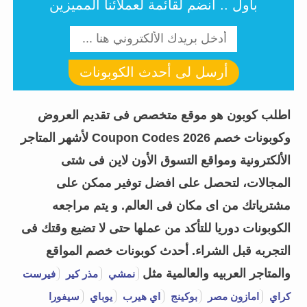
باول .. أنضم لقائمة لعملائنا المميزين
الموثوقة والمشهورة في مجال القهوة
والمنتجات الصحية. فهي تقدم منتجات ذات
جودة عالية تلبي توقعات العملاء. وباستخدام
قسيمة شراء Abu Auf
يمكنك الاستمتاع
أرسل لى أحدث الكوبونات
بجودة المنتجات بأسعار أقل.
تجربة التسوق المريحة
: بالطبع التسوق من
ابو عوف اون لاين ووصول المنتجات مباشرة
اطلب كوبون هو موقع متخصص فى تقديم العروض
إلى باب منزلك، يوفر لك الوقت والجهد في
وكوبونات خصم Coupon Codes 2026 لأشهر المتاجر
الذهاب إلى المتجر.
الألكترونية ومواقع التسوق الأون لاين فى شتى
العروض المحدودة
:
كوبون ابو عوف
يتيح لك
الاستفادة من العروض التي قد تكون متاحة
المجالات، لتحصل على افضل توفير ممكن على
لفترة محدودة فقط. فباستخدام القسيمة،
مشترياتك من اى مكان فى العالم. و يتم مراجعه
يمكنك الاستفادة من الخصومات والتخفيضات
قبل انتهاء مدة صلاحية العرض.
الكوبونات دوريا للتأكد من عملها حتى لا تضيع وقتك فى
في النهاية، يعد استخدام
قسائم شراء ابو عوف
التجربه قبل الشراء.
أحدث كوبونات خصم المواقع
فرصة مثالية للحصول على منتجات ابو عوف
والمتاجر العربيه والعالمية مثل
نمشي
مذر كير
فيرست
المميزة بأسعار مخفضة. تأكد من الاطلاع على
كراي
امازون مصر
بوكينج
اي هيرب
يوباي
سيفورا