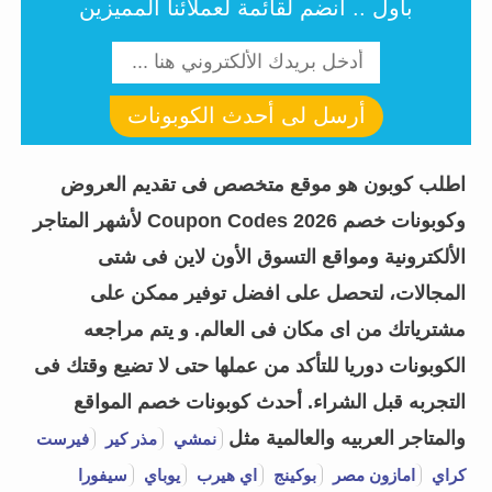
باول .. أنضم لقائمة لعملائنا المميزين
قهوة ممزوجة بالبندق:
الطعم: نكهة غنية ومميزة للبندق تمنح القهوة
طابعًا فريدًا.
أرسل لى أحدث الكوبونات
السعر: يتراوح سعر هذا النوع من القهوة من
30 إلى 150ج.
اطلب كوبون هو موقع متخصص فى تقديم العروض
بن ابو عوف تقدم لك تجربة قهوة استثنائية مع
وكوبونات خصم Coupon Codes 2026 لأشهر المتاجر
أصنافها المتنوعة والمميزة. اختر النوع
الألكترونية ومواقع التسوق الأون لاين فى شتى
المناسب لك واستمتع بتجربة قهوة لا تنسى. فـ
المجالات، لتحصل على افضل توفير ممكن على
قهوة ابو عوف هي اختيار ممتاز لعشاق القهوة
مشترياتك من اى مكان فى العالم. و يتم مراجعه
بفضل مذاقها الفريد ونكهتها الغنية. سواء كنت
الكوبونات دوريا للتأكد من عملها حتى لا تضيع وقتك فى
تفضل القهوة المطحونة أو القهوة التركية، فإن
التجربه قبل الشراء.
أحدث كوبونات خصم المواقع
كود خصم ابو عوف بن
ستلبي توقعاتك
والمتاجر العربيه والعالمية مثل
نمشي
مذر كير
فيرست
وستضيف لمسة من السحر إلى تجربة شرب
كراي
امازون مصر
بوكينج
اي هيرب
يوباي
سيفورا
القهوة الخاصة بك.