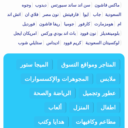
ماكس فاشون
سن اند ساند سبورتس
دبدوب
وجوه
لذا لا تتردد في تجربة هذه الأنواع المميزة من
السعودية
جاب
ايوا
فارفيتش
نون مصر
فلاي ان
اتش اند
بن ابو عوف واستمتع بكل لحظة قضيتها في
ام
هومزمارت
كارفور
جوميا
ريفا فاشون
فورديل
شرب القهوة.
بلومينغديلز
نون فوود
باث اند بودي وركس
امريكان ايجل
إن استخدامك
كود خصم ابو عوف بن
سيضمن
لوكسيتان السعودية
كريم فوود
اديداس
ستايلي شوب
لك التسوق بأقل تكلفة والاستمتاع بالمنتجات
ذات الجودة العالية. فلا تتردد في الاستفادة من
هذا العرض المثير وتوفير المال الخاص بك. قم
المتاجر ومواقع التسوق
الميجا ستور
بزيارة موقع أبو عوف الإلكتروني الآن واحصل
ملابس
المجوهرات والإكسسوارات
على كود خصم أبو عوف بن للاستفادة من
عروض رائعة لفترة محدودة.
عطور وتجميل
الرياضة والصحة
اطفال
المنزل
ألعاب
مطاعم وكافيهات
هدايا وكتب