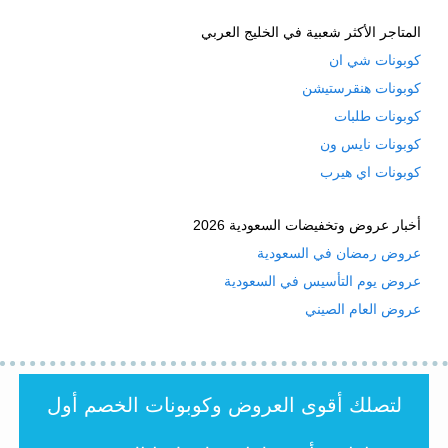
الطعم: نكهة غنية ومتوازنة دون حدة أو
المتاجر الأكثر شعبية في الخليج العربي
حموضة.
كوبونات شي ان
السعر: يتراوح سعر هذا النوع من القهوة من
كوبونات هنقرستيشن
كوبونات طلبات
160 إلى 570 جنيهًا مصريًا.
كوبونات نايس ون
قهوة عربية بن آرابيكا:
كوبونات اي هيرب
الطعم: نكهة فريدة ومميزة تجمع بين حلاوة
المكسرات وقوام القهوة الغني.
أخبار عروض وتخفيضات السعودية 2026
السعر: يتراوح سعر هذا النوع من القهوة من
عروض رمضان في السعودية
عروض يوم التأسيس في السعودية
45 إلى 55 جنيهًا مصريًا لحزمة وزنها 100
عروض العام الصيني
جرام.
قهوة برازيلية محمصة متوسطة:
الطعم: نكهة مميزة وغنية بقوام متوسط
لتصلك أقوى العروض وكوبونات الخصم أول
وحمضية منخفضة.
السعر: حوالي 250 جنيه.