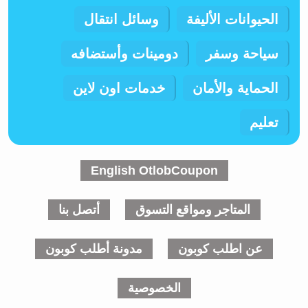
الحيوانات الأليفة
وسائل انتقال
سياحة وسفر
دومينات وأستضافه
الحماية والأمان
خدمات اون لاين
تعليم
English OtlobCoupon
المتاجر ومواقع التسوق
أتصل بنا
عن اطلب كوبون
مدونة أطلب كوبون
الخصوصية