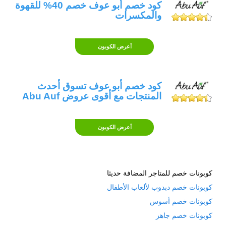
كود خصم أبو عوف خصم 40% للقهوة
واستمتع بتجربة مميزة للقهوة.
والمكسرات
قهوة أبو عوف هي احدى أشهر العلامات
التجارية للقهوة في الشرق الأوسط وتتميز
أعرض الكوبون
بجودتها العالية وتنوع أصنافها المميزة. إذا كنت
من عشاق القهوة وتبحث عن أفضل أنواع قهوة
كود خصم أبو عوف تسوق أحدث
أبو عوف وأسعارها، فأنت في المكان
المنتجات مع أقوى عروض Abu Auf
المناسب. في هذا القسم، سنستعرض أنواع
القهوة المختلفة من أبو عوف ونساعدك على
أعرض الكوبون
اختيار النوع المناسب لك مع ذكر الأسعار لكل
نوع.
قهوة تركية:
كوبونات خصم للمتاجر المضافة حديثا
الطعم: قوي ومكثف مع نكهة تركية تقليدية.
كوبونات خصم دبدوب لألعاب الأطفال
كوبونات خصم أسوس
السعر: يتراوح سعر هذا النوع من القهوة 165ج
كوبونات خصم جاهز
قهوة كولومبية إسبريسو: