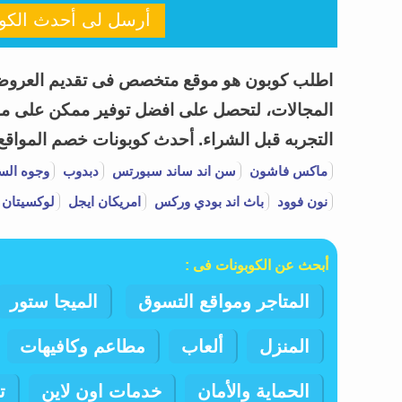
أرسل لى أحدث الكوب
المجالات، لتحصل على افضل توفير ممكن على مشتر
التجربه قبل الشراء.
أحدث كوبونات خصم المواقع وا
ماكس فاشون
سن اند ساند سبورتس
دبدوب
وجوه الس
نون فوود
باث اند بودي وركس
امريكان ايجل
لوكسيتان 
أبحث عن الكوبونات فى :
المتاجر ومواقع التسوق
الميجا ستور
المنزل
ألعاب
مطاعم وكافيهات
الحماية والأمان
خدمات اون لاين
ت