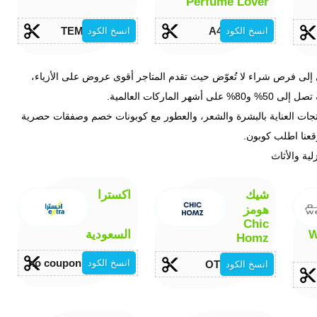
Perfume Lover
TEM20
A4
انسخ الكود
انسخ الكود
ت الموضة والجمال إلى فرص شراء لا تُعوّض حيث تقدم المتاجر أقوى عروض على الأزياء،
كات العالمية.
نتجات العناية بالبشرة والشعر، والعطور مع كوبونات خصم وصفقات حصرية
قعنا اطلب كوبون.
شيك
اكسترا
هومز
Chic
We
السعودية
Homz
no coupon available
انسخ الكود
OTL
انسخ الكود