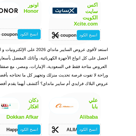
اكس
اونور
Honor
سايت
الكويت
Xcite.com
 coupon required
انسخ الكود
no coupon required
انسخ الكود
احصل على كل انواع الأجهزة الكهربائية، وأثاثك المفضل بأسعار ل
العروض متاحة فقط في السعودية، الإمارات، ومصر، مع صفقات ح
وراحة لا تفوت فرصة تحديث منزلك وتجهيز كل ما تحتاجه بأفضل
عروض البلاك فرايدي أم سايبر مانداي؟ أكتشف أيهما يقدم أف
علي
دكان
بابا
افكار
Dokkan Afkar
Alibaba
Happy10
ALIIA30
انسخ الكود
انسخ الكود