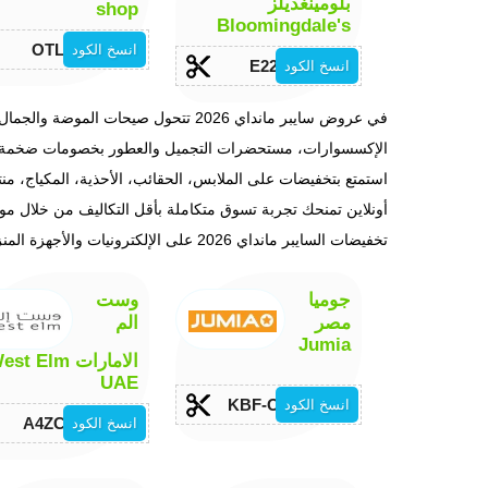
بلومينغديلز
shop
Bloomingdale's
OTL10
انسخ الكود
E222
انسخ الكود
في عروض سايبر مانداي 2026 تتحول صيحا
الإكسسوارات، مستحضرات التجميل والعطور بخصومات ضخمة تصل إلى 50% و80% على أشهر المار
استمتع بتخفيضات على الملابس، الحقائب، الأحذية، المكياج، م
أونلاين تمنحك تجربة تسوق متكاملة بأقل التكاليف من خلال مو
تخفيضات السايبر مانداي 2026 على الإلكترونيات والأجهزة المنزلية والأثاث
جوميا
وست
مصر
الم
Jumia
الامارات st Elm
UAE
KBF-Otlob
انسخ الكود
A4ZCAH
انسخ الكود