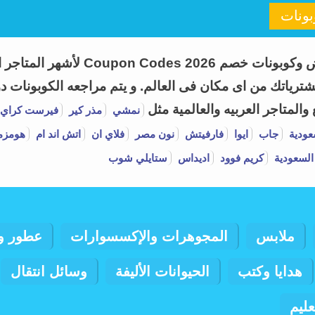
ونات
اطلب كوبون هو موقع متخصص فى تقديم
ياتك من اى مكان فى العالم. و يتم مراجعه الكوبونات دور
لمتاجر العربيه والعالمية مثل
نمشي
مذر كير
فيرست كراي
عودية
جاب
ايوا
فارفيتش
نون مصر
فلاي ان
اتش اند ام
هومزم
السعودية
كريم فوود
اديداس
ستايلي شوب
ملابس
المجوهرات والإكسسوارات
عطور و
هدايا وكتب
الحيوانات الأليفة
وسائل انتقال
عليم