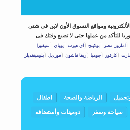
 العروض وكوبونات خصم Coupon Codes 2026 لأشهر المتاجر الألكترونية ومواقع التسوق الأون لاين فى شتى
يا للتأكد من عملها حتى لا تضيع وقتك فى
امازون مصر
بوكينج
اي هيرب
يوباي
سيفورا
ارت
كارفور
جوميا
ريفا فاشون
فورديل
بلومينغديلز
تجميل
الرياضة والصحة
اطفال
سياحة وسفر
دومينات وأستضافه