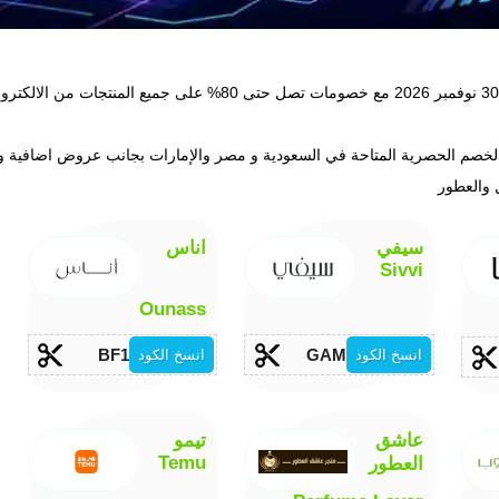
احصل على عروض سايبر مانداي 2026 التي توافق يوم الإثنين 30 نوفمبر 2026 
لخصم الحصرية المتاحة في السعودية و مصر والإمارات بجانب عروض اضافية وم
سيفي
اناس
Sivvi
Ounass
BF119
GAM703
انسخ الكود
انسخ الكود
عاشق
تيمو
Temu
العطور