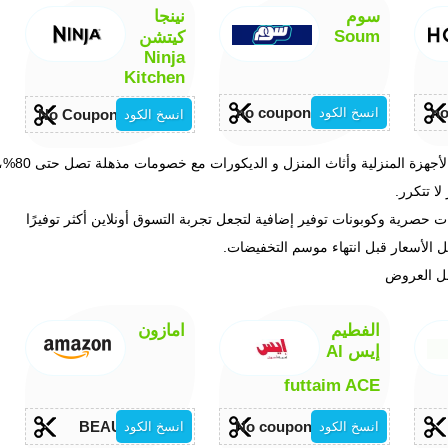
سوم
نينجا
Soum
كيتشن
Ninja
Kitchen
no coupon required
no
انسخ الكود
No Coupon required
انسخ الكود
استعد لأقوى عروض السايبر مانداي 2026 على الإلكترونيات و الأجهزة المنزلية وأثاث المنزل و الديكورات مع خصومات مذهل
ا تتكرر.
صرية وكوبونات توفير إضافية لتجعل تجربة التسوق أونلاين أكثر توفيرًا
 الأسعار قبل انتهاء موسم التخفيضات.
ضل العروض
الفطيم
امازون
إيس Al
futtaim ACE
BEAUTY
No coupon required
انسخ الكود
انسخ الكود