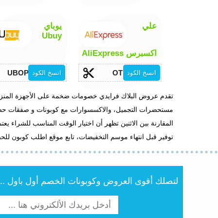
علي
يوباي
Ubuy
اكسبرس AliExpress
UBOPOZ8
OTL
انسخ الكود
انسخ الكود
تقدم عروض البلاك فرايدي خصومات ضخمة على الأجهزة المنزلية وا
مستحضرات التجميل، والاكسسوارات مع كوبونات و صفقات حص
المقارنة بين الاثنين تظهر أن اختيار الوقت المناسب للشراء يع
توفير قبل انتهاء موسم التخفيضات، تابع موقع اطلب كوبون ل
لتصلك أقوى العروض وكوبونات الخصم أول باول .. أن