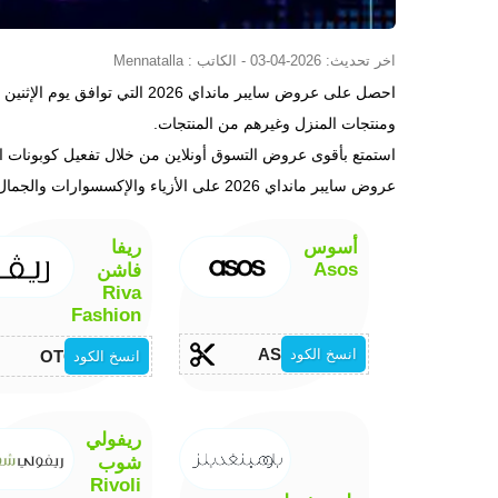
اخر تحديث: 2026-04-03 - الكاتب : Mennatalla
ومنتجات المنزل وغيرهم من المنتجات.
استمتع بأقوى عروض التسوق أونلاين من خلال تفعيل كوبونات ا
عروض سايبر مانداي 2026 على الأزياء والإكسسوارات والجمال والعطور
أسوس
ريفا
Asos
فاشن
Riva
Fashion
AS4
انسخ الكود
OTC
انسخ الكود
ريفولي
شوب
Rivoli