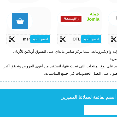
جملة
Jomla
msr33
OTLOB
انسخ الكود
انسخ الكود
لإلكترونيات، بينما يركز سايبر مانداي على التسوق أونلاين للأزياء،
رية.
تمد على نوع المنتجات التي تبحث عنها، لتستفيد من أقوى العروض وتحقق أكبر
لحصول على افضل الخصومات في جميع المناسبات.
ضم لقائمة لعملائنا المميزين