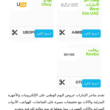
Ubuy
الامارات
West
Elm UAE
UBOPOZ8
A4MBEF
انسخ الكود
انسخ الكود
ريفايب
Revibe
OTL
انسخ الكود
تقدم متاجر الإمارات عروض اليوم الوطني على الإلكترونيات والأجهزة
المنزلية والأثاث مع تخفيضات مميزة على الشاشات، الهواتف، الأدوات
المنزلية والأثاث العصري، مما يجعلها فرصة مثالية للترقية وتجديد