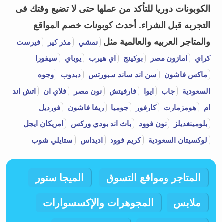
الكوبونات دوريا للتأكد من عملها حتى لا تضيع وقتك فى
التجربه قبل الشراء.
أحدث كوبونات خصم المواقع
والمتاجر العربيه والعالمية مثل
نمشي
مذر كير
فيرست
كراي
امازون مصر
بوكينج
اي هيرب
يوباي
سيفورا
ماكس فاشون
سن اند ساند سبورتس
دبدوب
وجوه
السعودية
جاب
ايوا
فارفيتش
نون مصر
فلاي ان
اتش اند
ام
هومزمارت
كارفور
جوميا
ريفا فاشون
فورديل
بلومينغديلز
نون فوود
باث اند بودي وركس
امريكان ايجل
لوكسيتان السعودية
كريم فوود
اديداس
ستايلي شوب
المتاجر ومواقع التسوق
الميجا ستور
ملابس
المجوهرات والإكسسوارات