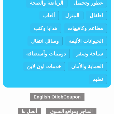
عطور وتجميل
الرياضة والصحة
اطفال
المنزل
ألعاب
مطاعم وكافيهات
هدايا وكتب
الحيوانات الأليفة
وسائل انتقال
سياحة وسفر
دومينات وأستضافه
الحماية والأمان
خدمات اون لاين
تعليم
English OtlobCoupon
المتاجر ومواقع التسوق
أتصل بنا