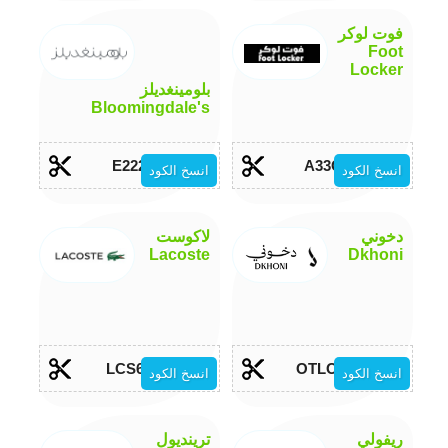
فوت لوكر
Foot
Locker
بلومينغديلز
Bloomingdale's
E222
A33C
انسخ الكود
انسخ الكود
دخوني
لاكوست
Lacoste
Dkhoni
LCS68
OTLOB
انسخ الكود
انسخ الكود
ريفولي
ترينديول