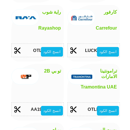
كارفور
راية شوب
Rayashop
Carrefour
OTL
LUCKY1
انسخ الكود
انسخ الكود
ترامونتينا
تو بي 2B
الامارات
Tramontina UAE
AA190
OTLB
انسخ الكود
انسخ الكود
وست الم
يوباي