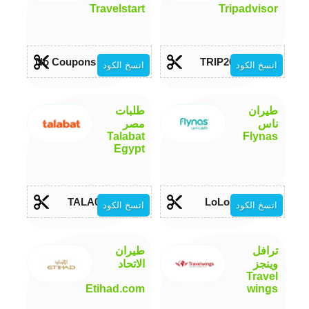
Travelstart
Tripadvisor
No Coupons Required
TRIP2014
انسخ الكود
انسخ الكود
طيران
طلبات
ناس
مصر
Talabat
Flynas
Egypt
TALA056
LoLo20
انسخ الكود
انسخ الكود
ترافل
طيران
وينجز
الاتحاد
Travel
Etihad.com
wings