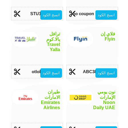
STU10
no coupon required
انسخ الكود
انسخ الكود
فلاي إن
ترافل
Flyin
يالا.كوم
Travel
Yalla
otlob
ABC3802
انسخ الكود
انسخ الكود
نون يومي
طيران
الإمارات
الامارات
Emirates
Noon
Airlines
Daily UAE