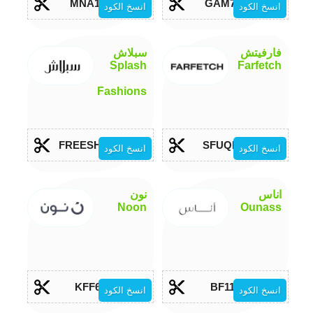
MNA132
GAM703
انسخ الكود
انسخ الكود
فارفيتش
سبلاش
Splash
Farfetch
Fashions
FREESHIP10
SFUQEM
انسخ الكود
انسخ الكود
اناس
نون
Noon
Ounass
KFF64
BF119
انسخ الكود
انسخ الكود