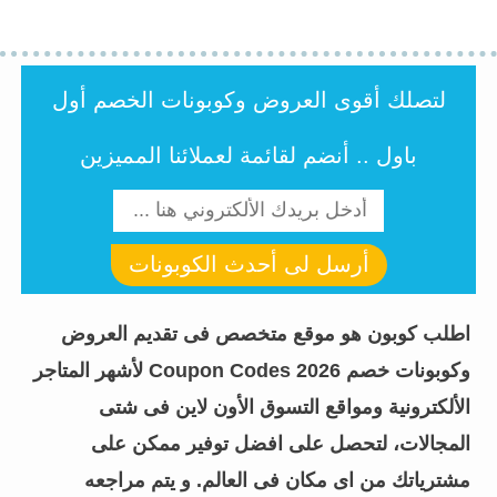
لتصلك أقوى العروض وكوبونات الخصم أول
باول .. أنضم لقائمة لعملائنا المميزين
أرسل لى أحدث الكوبونات
اطلب كوبون هو موقع متخصص فى تقديم العروض
وكوبونات خصم Coupon Codes 2026 لأشهر المتاجر
الألكترونية ومواقع التسوق الأون لاين فى شتى
المجالات، لتحصل على افضل توفير ممكن على
مشترياتك من اى مكان فى العالم. و يتم مراجعه