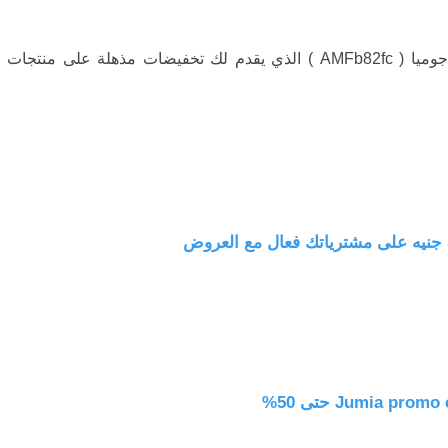
استفد من كود خصم جوميا ( AMFb82fc ) الذي يقدم لك تخفيضات مذهلة على منتجات
جوميا المتنوعة خصومات حتى 50%، استخدم Jumia voucher codes egypt المناسب
ا؟
دة من خدمة جوميا للتسوق عبر الإنترنت والحصول على تخفيض على
ود خصم جوميا
( AMFb82fc ) الذي يصل إلى 50 جنيهًا على بعض
هذا العرض لفترة محدودة فقط، بل يمكن استخدامه في أي وقت من
سعار المناسبة والتوصيل السريع، فإن جوميا هي المكان المثالي
 حيث تقدم مجموعة مذهلة من المنتجات بأسعار معقولة وجودة عالية.
وبون خصم جوميا اليوم
( AMFb82fc ) وتمتع بتجربة تسوق رائعة.
صول على خصم حصري على مشترياتك من موقع جوميا اليوم، فأنت
 سوف تتلقى كود خصم خاص يسمح لك بالتمتع بخصم فوري على