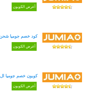
أعرض الكوبون
كود خصم جوميا شحن مجاني + 
أعرض الكوبون
كوبون خصم جوميا ال جي 10% لأحدث أجهزة LG الإلكترون
أعرض الكوبون