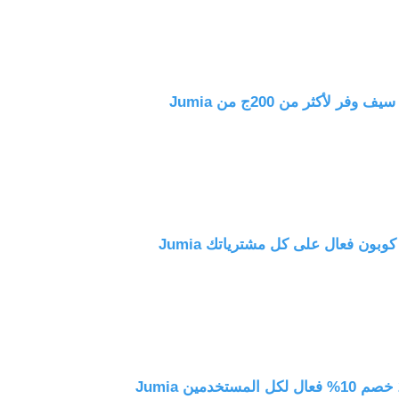
لتقويم اليوم ولا تفوت فرصة الاستفادة من العرض الخاص. نحن نتطلع
لشراء بأفضل الأسعار.
صم يومي لمتجر جوميا
؟ لا تبحث بعد الآن، نحن هنا
لمساعدتك. يمكنك الحصول على كود خصم يبلغ 10% كحد أقصى من خلال استخدام
 لأكثر من 200ج من Jumia
تفوت هذه الفرصة لتوفير المال عند الشراء من جوميا. ابحث عن ما
 كود الخصم للحصول على أفضل الأسعار.
من المعلومات والتخفيضات الخاصة بمتجر جوميا التي قدمناها لكم.
الخصم المذكور للاستمتاع بتجربة تسوق ممتعة ومريحة على موقعنا،
ث
أكواد خصم جوميا
لجميع المنتجات. اضغط
.
كود خصم جوميا مصر