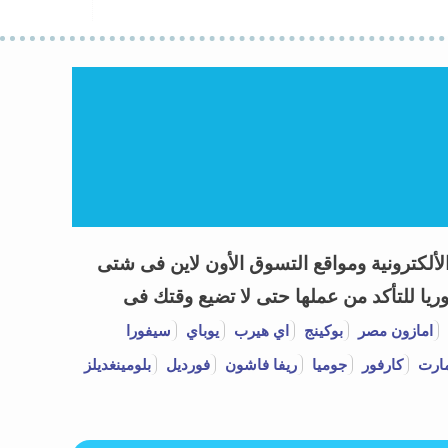
 العروض وكوبونات خصم Coupon Codes 2026 لأشهر المتاجر الألكترونية ومواقع التسوق الأون لاين فى شتى
يا للتأكد من عملها حتى لا تضيع وقتك فى
امازون مصر
بوكينج
اي هيرب
يوباي
سيفورا
ارت
كارفور
جوميا
ريفا فاشون
فورديل
بلومينغديلز