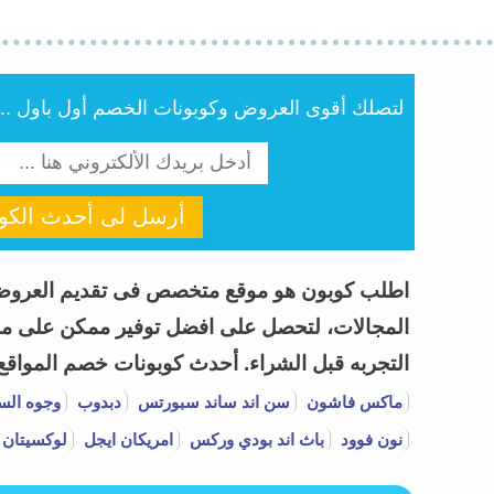
لتصلك أقوى العروض وكوبونات الخصم أول باول .. أن
أرسل لى أحدث الكوب
المجالات، لتحصل على افضل توفير ممكن على مشتر
التجربه قبل الشراء.
أحدث كوبونات خصم المواقع وا
ماكس فاشون
سن اند ساند سبورتس
دبدوب
وجوه الس
نون فوود
باث اند بودي وركس
امريكان ايجل
لوكسيتان 