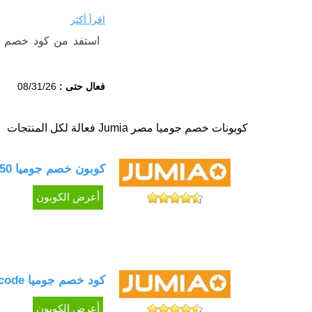
اقرأ أكثر
لمشترياتك الآن.
فعال حتى :
08/31/26
افضل كود خصم جومي
يمكنك اليوم الاستفا
كوبونات خصم جوميا مصر Jumia فعالة لكل المنتجات
مشترياتك باستخدام
ك
المنتجات. لا يتوفر 
كوبون خصم جوميا 50 جنيه على مشترياتك فعال مع العروض
السنة.
أعرض الكوبون
إذا كنت تبحث عن الأ
للتسوق عبر الإنترنت،
احرص على استخدام
ك
إذا كنت ترغب في الح
كود خصم جوميا Jumia promo code حتى 50%
في المكان المناسب،
أعرض الكوبون