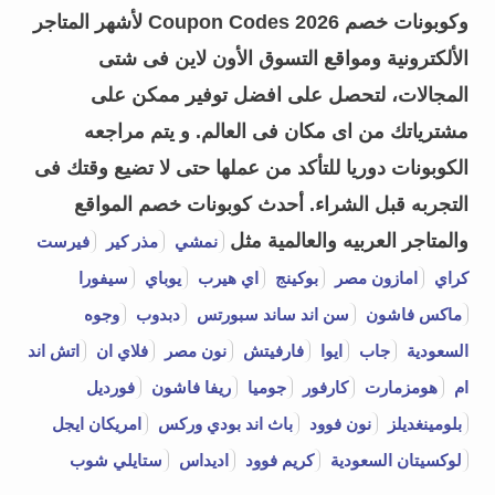
وكوبونات خصم Coupon Codes 2026 لأشهر المتاجر
الألكترونية ومواقع التسوق الأون لاين فى شتى
المجالات، لتحصل على افضل توفير ممكن على
مشترياتك من اى مكان فى العالم. و يتم مراجعه
الكوبونات دوريا للتأكد من عملها حتى لا تضيع وقتك فى
التجربه قبل الشراء.
أحدث كوبونات خصم المواقع
والمتاجر العربيه والعالمية مثل
نمشي
مذر كير
فيرست
كراي
امازون مصر
بوكينج
اي هيرب
يوباي
سيفورا
ماكس فاشون
سن اند ساند سبورتس
دبدوب
وجوه
السعودية
جاب
ايوا
فارفيتش
نون مصر
فلاي ان
اتش اند
ام
هومزمارت
كارفور
جوميا
ريفا فاشون
فورديل
بلومينغديلز
نون فوود
باث اند بودي وركس
امريكان ايجل
لوكسيتان السعودية
كريم فوود
اديداس
ستايلي شوب