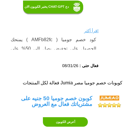
دع CHAT-GPT يختبر الكوبون الان
اقرأ أكثر
كود خصم جوميا ( AMFb82fc ) يمنحك
الحصول على تخفيض يصل إلى 50% على
بعض المنتجات المختارة، استخدم كود خصم
فعال حتى :
08/31/26
جوميا Jumia promo code
المخصص لتخفيض
قيمة مشترياتك وتوفير المزيد من المال.
ما هو كود خصم جوميا Jumia promo code؟
كوبونات خصم جوميا مصر Jumia فعالة لكل المنتجات
تعد جوميا أكبر منصات التسوق عبر الإنترنت
كوبون خصم جوميا 50 جنيه على
الأولى في الشرق الأوسط وتتميز بتوفيرها أكبر
مشترياتك فعال مع العروض
تشكيلة من المنتجات والأسعار التنافسية.
والآن يمكنك الاستمتاع بتجربة تسوق مذهلة
أعرض الكوبون
على جوميا بتفعيل كوبون الخصم ( AMFb82fc