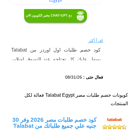
دع CHAT-GPT يختبر الكوبون الان
اقرأ أكثر
كود خصم طلبات اول اوردر من Talabat
يسهل عليك كل تحتاجه عند التسوق اونلاين
للحصول على أفضل توفير و يصلك اينما كنت.
فعال حتى :
08/31/26
كل هذا يمكنك الحصول علية بأفضل توفير عند
تفعيل كود خصم طلبات مصر اول طلب 2026
كوبونات خصم طلبات مصر Talabat Egypt فعالة لكل
من اطلب كوبون.
المنتجات
كود خصم طلبات مارت اول مرة خصم 10%
واكثر لاتفوته وقم بمشاركته مع اصدقائك.
كود خصم طلبات مصر 2026 وفر 30
جنيه علي جميع طلباتك من Talabat
كود خصم طلبات أول طلب 2026