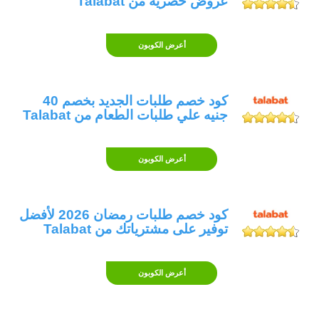
عروض حصرية من Talabat
يجب أن تتحقق من صلاحية كود خصم طلبات
اول طلب بجانب الشروط و الأحكام على موقع
أعرض الكوبون
أطلب كوبون ، وإذا كان كود خصم طلبات لا
يعمل، وإذا كانت هناك مشكلة ما فما عليك إلا
كود خصم طلبات الجديد بخصم 40
التواصل مع خدمة عملاء طلبات.
جنيه علي طلبات الطعام من Talabat
لماذا أطلب طعامي عبر تطبيق طلبات
أو موقع طلبات ؟
أعرض الكوبون
يعتبر طلب الطعام عبر موقع أو تطبيق طلبات
talabat من أكثر الأمور سهولة لما يوفر لك من
كود خصم طلبات رمضان 2026 لأفضل
خيارات متعددة لطلب الطعام عبر قائمة كبيرة
توفير على مشترياتك من Talabat
من المطاعم الشهيرة والمتنوعة حيث أنك لن
تكون مطالب بالإتصال بالمطعم والانتظار حتى
أعرض الكوبون
يقومون بالرد وإتمام طلبك بجانب تجنبك لبعض
الأخطاء أثناء القيام بالطلب عبر الهاتف.