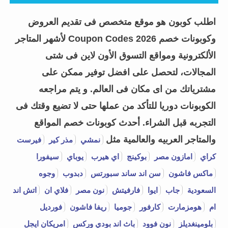
اطلب كوبون هو موقع متخصص فى تقديم العروض
وكوبونات خصم Coupon Codes 2026 لأشهر المتاجر
الألكترونية ومواقع التسوق الأون لاين فى شتى
المجالات، لتحصل على افضل توفير ممكن على
مشترياتك من اى مكان فى العالم. و يتم مراجعه
الكوبونات دوريا للتأكد من عملها حتى لا تضيع وقتك فى
التجربه قبل الشراء.
أحدث كوبونات خصم المواقع
والمتاجر العربيه والعالمية مثل
نمشي
مذر كير
فيرست
كراي
امازون مصر
بوكينج
اي هيرب
يوباي
سيفورا
ماكس فاشون
سن اند ساند سبورتس
دبدوب
وجوه
السعودية
جاب
ايوا
فارفيتش
نون مصر
فلاي ان
اتش اند
ام
هومزمارت
كارفور
جوميا
ريفا فاشون
فورديل
بلومينغديلز
نون فوود
باث اند بودي وركس
امريكان ايجل