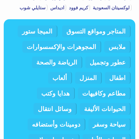
لوكسيتان السعودية
كريم فوود
اديداس
ستايلي شوب
المتاجر ومواقع التسوق
الميجا ستور
ملابس
المجوهرات والإكسسوارات
عطور وتجميل
الرياضة والصحة
اطفال
المنزل
ألعاب
مطاعم وكافيهات
هدايا وكتب
الحيوانات الأليفة
وسائل انتقال
سياحة وسفر
دومينات وأستضافه