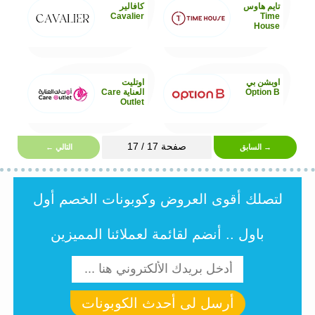
تايم هاوس
كافالير
Cavalier
Time
House
اوبشن بي
اوتليت
Option B
العناية Care
Outlet
صفحة 17 / 17
→ السابق
التالي ←
لتصلك أقوى العروض وكوبونات الخصم أول
باول .. أنضم لقائمة لعملائنا المميزين
أرسل لى أحدث الكوبونات