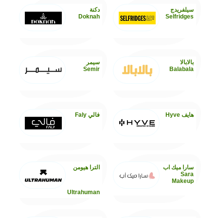
سيلفريدج
دكنة
Doknah
Selfridges
بالابالا
سيمر
Semir
Balabala
هايف Hyve
فالي Faly
سارا ميك اب
الترا هيومن
Sara
Makeup
Ultrahuman