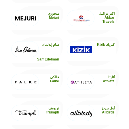
اكبر ترافيل
ميجوري
Mejuri
Akbar
Travels
كيزيك Kizik
سام إيدلمان
SamEdelman
أثليتا
فالكي
Falke
Athleta
أول بيردز
تريومف
Triumph
Allbirds