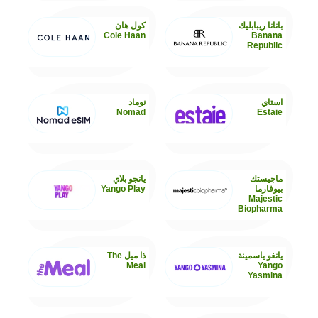
بانانا ريبابليك
كول هان
Cole Haan
Banana
Republic
استاي
نوماد
Nomad
Estaie
ماجيستك
يانجو بلاي
بيوفارما
Yango Play
Majestic
Biopharma
يانغو ياسمينة
ذا ميل The
Meal
Yango
Yasmina