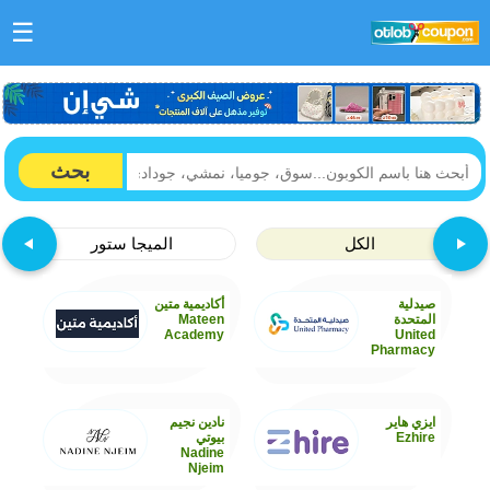
☰
بحث
الكل
الميجا ستور
صيدلية
أكاديمية متين
المتحدة
Mateen
Academy
United
Pharmacy
ايزي هاير
نادين نجيم
Ezhire
بيوتي
Nadine
Njeim