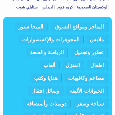
لوكسيتان السعودية
كريم فوود
اديداس
ستايلي شوب
المتاجر ومواقع التسوق
الميجا ستور
ملابس
المجوهرات والإكسسوارات
عطور وتجميل
الرياضة والصحة
اطفال
المنزل
ألعاب
مطاعم وكافيهات
هدايا وكتب
الحيوانات الأليفة
وسائل انتقال
سياحة وسفر
دومينات وأستضافه