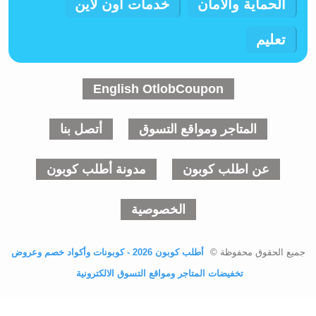
الحماية والأمان
خدمات اون لاين
تعليم
English OtlobCoupon
المتاجر ومواقع التسوق
أتصل بنا
عن اطلب كوبون
مدونة أطلب كوبون
الخصوصية
جميع الحقوق محفوظة ©
أطلب كوبون 2026 - كوبونات وأكواد خصم وعروض
تخفيضات المتاجر ومواقع التسوق الالكترونية