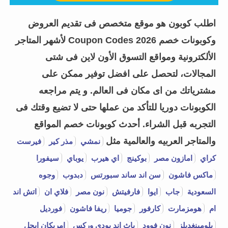
اطلب كوبون هو موقع متخصص فى تقديم العروض
وكوبونات خصم Coupon Codes 2026 لأشهر المتاجر
الألكترونية ومواقع التسوق الأون لاين فى شتى
المجالات، لتحصل على افضل توفير ممكن على
مشترياتك من اى مكان فى العالم. و يتم مراجعه
الكوبونات دوريا للتأكد من عملها حتى لا تضيع وقتك فى
التجربه قبل الشراء.
أحدث كوبونات خصم المواقع
والمتاجر العربيه والعالمية مثل
نمشي
مذر كير
فيرست
كراي
امازون مصر
بوكينج
اي هيرب
يوباي
سيفورا
ماكس فاشون
سن اند ساند سبورتس
دبدوب
وجوه
السعودية
جاب
ايوا
فارفيتش
نون مصر
فلاي ان
اتش اند
ام
هومزمارت
كارفور
جوميا
ريفا فاشون
فورديل
بلومينغديلز
نون فوود
باث اند بودي وركس
امريكان ايجل