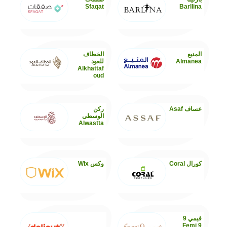
Sfaqat
Barllina
المنيع
الخطاف
Almanea
للعود
Alkhattaf
oud
عساف Asaf
ركن
الوسطى
Alwastta
كورال Coral
وكس Wix
فيمي 9
Femi 9