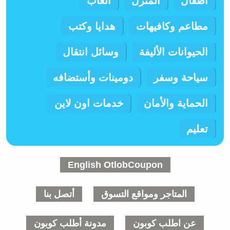
اطفال
المنزل
ألعاب
مطاعم وكافيهات
هدايا وكتب
الحيوانات الأليفة
وسائل انتقال
سياحة وسفر
دومينات وأستضافه
الحماية والأمان
خدمات اون لاين
تعليم
English OtlobCoupon
المتاجر ومواقع التسوق
أتصل بنا
عن اطلب كوبون
مدونة أطلب كوبون