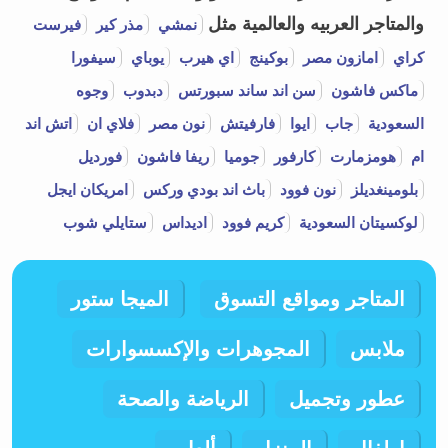
والمتاجر العربيه والعالمية مثل
نمشي
مذر كير
فيرست
كراي
امازون مصر
بوكينج
اي هيرب
يوباي
سيفورا
ماكس فاشون
سن اند ساند سبورتس
دبدوب
وجوه
السعودية
جاب
ايوا
فارفيتش
نون مصر
فلاي ان
اتش اند
ام
هومزمارت
كارفور
جوميا
ريفا فاشون
فورديل
بلومينغديلز
نون فوود
باث اند بودي وركس
امريكان ايجل
لوكسيتان السعودية
كريم فوود
اديداس
ستايلي شوب
المتاجر ومواقع التسوق
الميجا ستور
ملابس
المجوهرات والإكسسوارات
عطور وتجميل
الرياضة والصحة