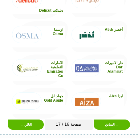
ديليكت Delicut
أخضر A5dr
اوسما
Osma
دار الاميرات
الامارات
Dar
التعاونية
Emirates
Alamirat
Co
ايزا Aiza
جولد ابل
Gold Apple
صفحة 16 / 17
→ السابق
التالي ←