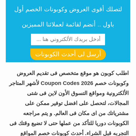
لتصلك أقوى العروض وكوبونات الخصم أول
باول .. أنضم لقائمة لعملائنا المميزين
أرسل لى أحدث الكوبونات
اطلب كوبون هو موقع متخصص فى تقديم العروض
وكوبونات خصم Coupon Codes 2026 لأشهر المتاجر
الألكترونية ومواقع التسوق الأون لاين فى شتى
المجالات، لتحصل على افضل توفير ممكن على
مشترياتك من اى مكان فى العالم. و يتم مراجعه
الكوبونات دوريا للتأكد من عملها حتى لا تضيع وقتك فى
التجربه قبل الشراء.
أحدث كوبونات خصم المواقع