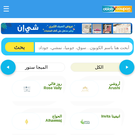
☰
بحث
الكل
الميجا ستور
أروشي
روز فالي
Rose Vally
Arushi
انيفيتا Invita
الحواج
Alhawwaj