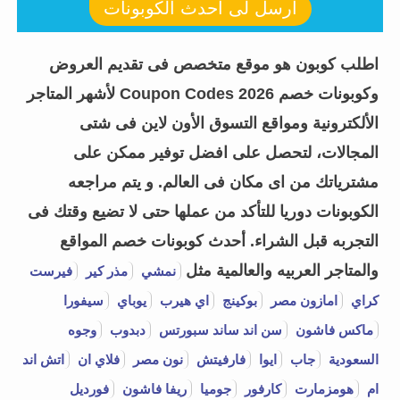
أرسل لى أحدث الكوبونات
اطلب كوبون هو موقع متخصص فى تقديم العروض
وكوبونات خصم Coupon Codes 2026 لأشهر المتاجر
الألكترونية ومواقع التسوق الأون لاين فى شتى
المجالات، لتحصل على افضل توفير ممكن على
مشترياتك من اى مكان فى العالم. و يتم مراجعه
الكوبونات دوريا للتأكد من عملها حتى لا تضيع وقتك فى
التجربه قبل الشراء.
أحدث كوبونات خصم المواقع
والمتاجر العربيه والعالمية مثل
نمشي
مذر كير
فيرست
كراي
امازون مصر
بوكينج
اي هيرب
يوباي
سيفورا
ماكس فاشون
سن اند ساند سبورتس
دبدوب
وجوه
السعودية
جاب
ايوا
فارفيتش
نون مصر
فلاي ان
اتش اند
ام
هومزمارت
كارفور
جوميا
ريفا فاشون
فورديل