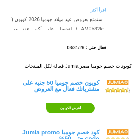
اقرأ أكثر
استمتع بعروض عيد ميلاد جوميا 2026 كوبون (
AMFb82fc ) لتحصل على أكبر عدد من
منتجاتك المفضلة بأقل سعر مع كود خصم
فعال حتى :
08/31/26
جوميا، خصومات فعالة تبدأ من 20% وتصل
لأكثر من 50% على جميع الأقسام والمنتجات،
كوبونات خصم جوميا مصر Jumia فعالة لكل المنتجات
تسوق الآن عبر تطبيق جوميا مصر.
كوبون خصم جوميا 50 جنيه على
مشترياتك فعال مع العروض
أعرض الكوبون
كود خصم جوميا Jumia promo
code حتى 50%