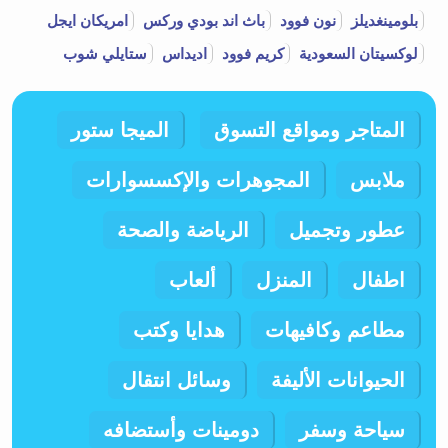
بلومينغديلز
نون فوود
باث اند بودي وركس
امريكان ايجل
لوكسيتان السعودية
كريم فوود
اديداس
ستايلي شوب
المتاجر ومواقع التسوق
الميجا ستور
ملابس
المجوهرات والإكسسوارات
عطور وتجميل
الرياضة والصحة
اطفال
المنزل
ألعاب
مطاعم وكافيهات
هدايا وكتب
الحيوانات الأليفة
وسائل انتقال
سياحة وسفر
دومينات وأستضافه